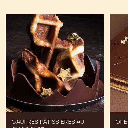
Gaufres
Opéra
pâtissières
au
chocolat
GAUFRES PÂTISSIÈRES AU
OPÉ