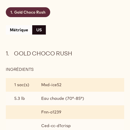
Gold Choco Rush
Métrique
US
GOLD CHOCO RUSH
INGRÉDIENTS
:
GOLD
CHOCO
1 sac(s)
Mxd-ice52
RUSH
5.3 lb
Eau chaude (70°-85°)
Fnn-o1239
Ced-cc-d1crisp