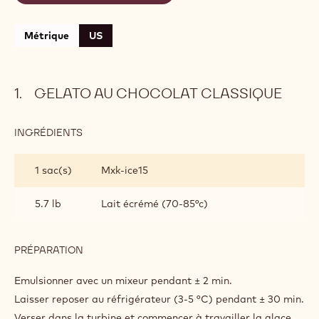
Métrique
US
GELATO AU CHOCOLAT CLASSIQUE
INGRÉDIENTS
:
GELATO
AU
1 sac(s)
Mxk-ice15
CHOCOLAT
CLASSIQUE
5.7 lb
Lait écrémé (70-85°c)
PRÉPARATION
:
GELATO
AU
Emulsionner avec un mixeur pendant ± 2 min.
CHOCOLAT
Laisser reposer au réfrigérateur (3-5 °C) pendant ± 30 min.
CLASSIQUE
Verser dans la turbine et commencer à travailler la glace.