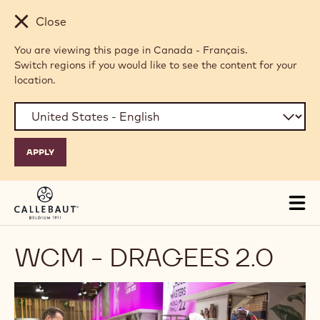
Skip to main content
Close
You are viewing this page in Canada - Français.
Switch regions if you would like to see the content for your
location.
Tog
mai
nav
WCM - DRAGEES 2.0