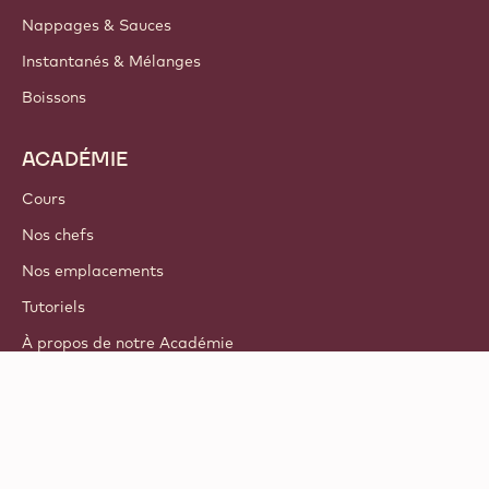
Nappages & Sauces
Instantanés & Mélanges
Boissons
ACADÉMIE
Cours
Nos chefs
Nos emplacements
Tutoriels
À propos de notre Académie
© 2021 - 2026
Callebaut
.
tous droits réservés
Footer
Termes & Conditions