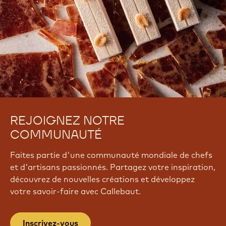
w
S
G
r
y
A
u
O
w
REJOIGNEZ NOTRE
COMMUNAUTÉ
Faites partie d'une communauté mondiale de chefs
et d'artisans passionnés. Partagez votre inspiration,
découvrez de nouvelles créations et développez
votre savoir-faire avec Callebaut.
Inscrivez-vous