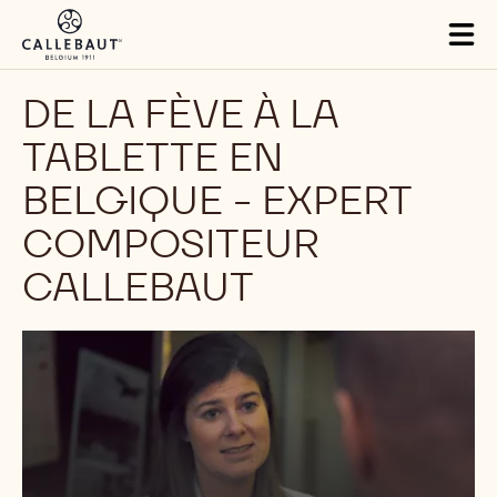
Skip to main content
Tog
mai
nav
DE LA FÈVE À LA
TABLETTE EN
BELGIQUE - EXPERT
COMPOSITEUR
CALLEBAUT
Lire
la