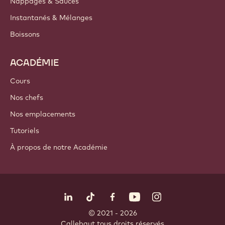
Nappages & Sauces
Instantanés & Mélanges
Boissons
ACADÉMIE
Cours
Nos chefs
Nos emplacements
Tutoriels
À propos de notre Académie
Suivez-nous
LinkedIn
TikTok
Opens in a new window.
Opens in a new window.
Facebook
YouTube
Opens in a new window
Instagram
Opens in a new w
Opens in
© 2021 - 2026
Callebaut
.
tous droits réservés