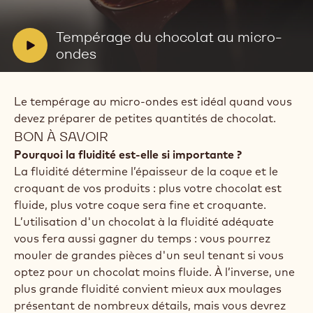
la
vidéo:
Tempérage
V
Tempérage du chocolat au micro-
du
i
ondes
chocolat
au
d
micro-
e
ondes
Le tempérage au micro-ondes est idéal quand vous
o
devez préparer de petites quantités de chocolat.
:
BON À SAVOIR
Pourquoi la fluidité est-elle si importante ?
La fluidité détermine l’épaisseur de la coque et le
croquant de vos produits : plus votre chocolat est
fluide, plus votre coque sera fine et croquante.
L’utilisation d'un chocolat à la fluidité adéquate
vous fera aussi gagner du temps : vous pourrez
mouler de grandes pièces d'un seul tenant si vous
optez pour un chocolat moins fluide. À l’inverse, une
plus grande fluidité convient mieux aux moulages
présentant de nombreux détails, mais vous devrez