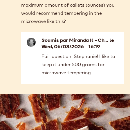
maximum amount of callets (ounces) you
would recommend tempering in the
microwave like this?
Soumis par
Miranda K - Ch…
le
Wed, 06/03/2026 - 16:19
In
Fair question, Stephanie! I like to
reply
keep it under 500 grams for
to
Thank
microwave tempering.
you
so
much
for
the…
by
STEPHANIE
FREE