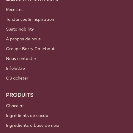
Rejoignez notre communauté
COMPTES ET PARAMÈTRES
S'identifier
S'inscrire
Canada - Français
LIENS IMPORTANTS
Footer
Callebaut
Recettes
Tendances & Inspiration
Sustainability
A propos de nous
Groupe Barry Callebaut