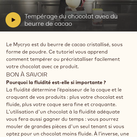
BEURRE DE CACAO
Actions
Écrire un commentaire
- Tempérage du chocolat avec du beurre de cacao
Sauvegarder
- Tempérage du chocolat avec du beurre de cacao
Lire
la
vidéo:
Tempérage
V
Tempérage du chocolat avec du
du
i
beurre de cacao
chocolat
avec
d
du
e
beurre
Le Mycryo est du beurre de cacao cristallisé, sous
o
de
cacao
forme de poudre. Ce tutoriel vous apprend
:
comment tempérer ou précristalliser facilement