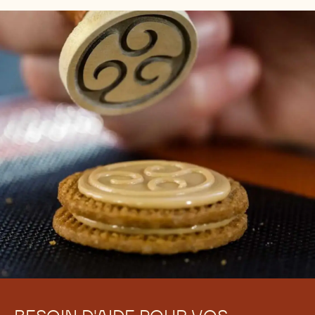
vos clients : un chocolat avec un bel éclat et un
croquant marqué. Avec cette nouvelle technique de
tempérage, vous ne créez pas les cristaux bêta, vous
les ajoutez simplement. Avec 1 % seulement de
Mycryo, vous disposez de la quantité exacte de
cristaux bêta nécessaires pour lancer la réaction en
chaine entrainant une cristallisation parfaite. Vous
bénéficiez ainsi de plus de temps pour travailler
votre chocolat, dans la mesure où vous déclenchez le
processus dès le tout début.