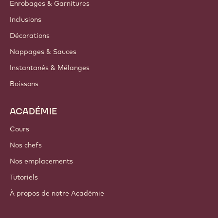
Nous contacter
Infolettre
Où acheter
PRODUITS
Chocolat
Ingrédients de cacao
Ingrédients à base de noix
Enrobages & Garnitures
Inclusions
Décorations
Nappages & Sauces
Instantanés & Mélanges
Boissons