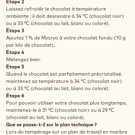
avez l'assurance d’obtenir le résultat final escompté.
C’est ce que nous appelons le tempérage : la mise du
chocolat à la bonne température de travail tout en
veillant à la stabilité de la structure cristalline du
beurre de cacao qu'il contient. Découvrez ci-après
les trois règles d’or d'un bon tempérage : le temps,
la température et le mouvement.
Étape 1
Faites fondre votre chocolat à 40-45 °C (au micro-
ondes ou au bain-marie).
Étape 2
Laissez refroidir le chocolat à température
ambiante ; il doit descendre à 34 °C (chocolat noir)
ou à 33 °C (chocolat au lait, blanc ou coloré).
Étape 3
Ajoutez 1 % de Mycryo à votre chocolat fondu (10 g
par kilo de chocolat).
Étape 4