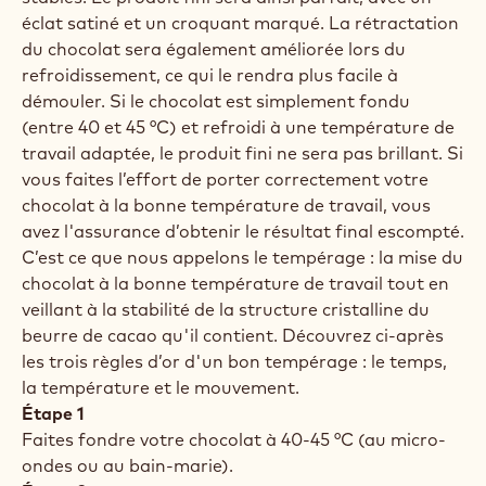
chocolat lors du refroidissement, ce qui le rend plus
facile à démouler. Un chocolat mal cristallisé ou non
cristallisé deviendra gris et ne présentera pas une
brillance appétissante.
Que sont le tempérage et la précristallisation ?
Le but du tempérage du chocolat est de
précristalliser le beurre de cacao qu’il contient, ce
qui est essentiel pour avoir un chocolat prêt à être
travaillé. Durant le tempérage, le beurre de cacao
contenu dans le chocolat prend la forme de cristaux
stables. Le produit fini sera ainsi parfait, avec un
éclat satiné et un croquant marqué. La rétractation
du chocolat sera également améliorée lors du
refroidissement, ce qui le rendra plus facile à
démouler. Si le chocolat est simplement fondu
(entre 40 et 45 °C) et refroidi à une température de
travail adaptée, le produit fini ne sera pas brillant. Si
vous faites l’effort de porter correctement votre
chocolat à la bonne température de travail, vous