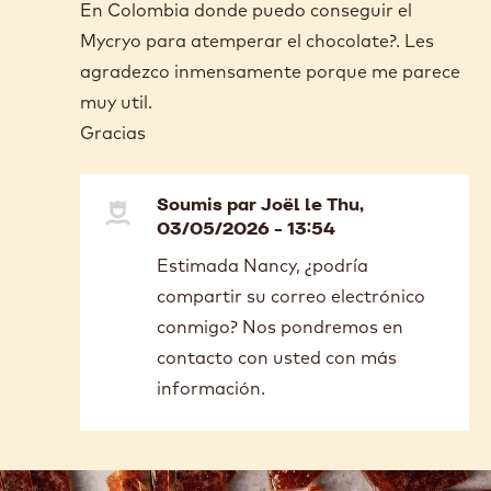
COMMENTS
Ajouter un commentaire
Soumis par
Nancy Forero
le Thu,
01/22/2026 - 22:58
Buenas tardes;
En Colombia donde puedo conseguir el
Mycryo para atemperar el chocolate?. Les
agradezco inmensamente porque me parece
muy util.
Gracias
Soumis par
Joël
le Thu,