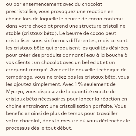
Mélangez bien.
Étape 5
Quand le chocolat est parfaitement précristallisé,
maintenez sa température à 34 °C (chocolat noir)
ou à 33 °C (chocolat au lait, blanc ou coloré).
Étape 6
Pour pouvoir utiliser votre chocolat plus longtemps,
maintenez-le à 31 °C (chocolat noir) ou à 29 °C
(chocolat au lait, blanc ou coloré).
Que se passe-t-il sur le plan technique ?
Lors du tempérage sur un plan de travail en marbre
ou par ensemencement avec du chocolat
précristallisé, vous provoquez une réaction en
chaine lors de laquelle le beurre de cacao contenu
dans votre chocolat prend une structure cristalline
stable (cristaux bêta). Le beurre de cacao peut
cristalliser sous six formes différentes, mais ce sont
les cristaux bêta qui produisent les qualités désirées
pour créer des produits donnant l’eau à la bouche à