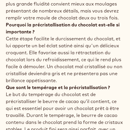
votre chocolat avec ce produit.
BON À SAVOIR
Pourquoi la fluidité est-elle si importante ?
La fluidité détermine l’épaisseur de la coque et le
croquant de vos produits : plus votre chocolat est
fluide, plus votre coque sera fine et croquante.
L’utilisation d'un chocolat à la fluidité adéquate
vous fera aussi gagner du temps : vous pourrez
mouler de grandes pièces d'un seul tenant si vous
optez pour un chocolat moins fluide. À l’inverse, une
plus grande fluidité convient mieux aux moulages
présentant de nombreux détails, mais vous devrez
remplir votre moule de chocolat deux ou trois fois.
Pourquoi la précristallisation du chocolat est-elle si
importante ?
Cette étape facilite le durcissement du chocolat, et
lui apporte un bel éclat satiné ainsi qu'un délicieux
croquant. Elle favorise aussi la rétractation du