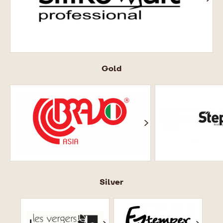
Gold
Браво.
Стефане.
Silver
Буарон.
Eztemper