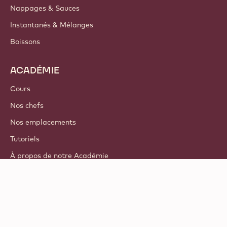
Nappages & Sauces
Instantanés & Mélanges
Boissons
ACADÉMIE
Cours
Nos chefs
Nos emplacements
Tutoriels
À propos de notre Académie
© 2021 - 2026
Callebaut
.
tous droits réservés
Footer
Termes & Conditions