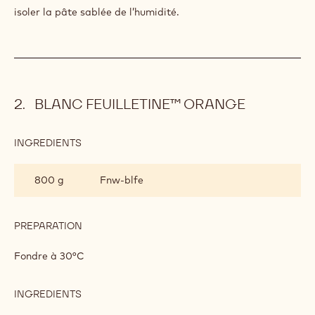
isoler la pâte sablée de l’humidité.
BLANC FEUILLETINE™ ORANGE
INGREDIENTS
:
BLANC
FEUILLETINE™
800 g
Fnw-blfe
ORANGE
PREPARATION
:
BLANC
FEUILLETINE™
Fondre à 30°C
ORANGE
INGREDIENTS
:
BLANC