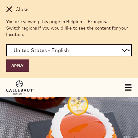
Skip to main content
Close
You are viewing this page in Belgium - Français.
Switch regions if you would like to see the content for your
location.
Tog
mai
nav