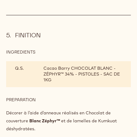
FINITION
INGREDIENTS
:
FINITION
Q.S.
Cacao Barry CHOCOLAT BLANC -
ZÉPHYR™ 34% - PISTOLES - SAC DE
1KG
PREPARATION
:
FINITION
Décorer à l’aide d’anneaux réalisés en Chocolat de
couverture
Blanc Zéphyr™
et de lamelles de Kumkuat
déshydratées.