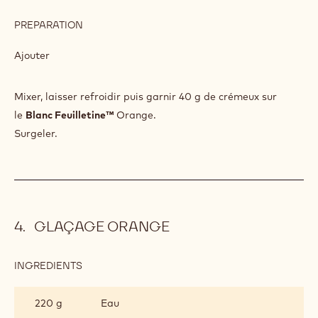
PREPARATION
:
CRÉMEUX
ORANGE
Ajouter
SANGUINE
Mixer, laisser refroidir puis garnir 40 g de crémeux sur
le
Blanc Feuilletine™
Orange.
Surgeler.
GLAÇAGE ORANGE
INGREDIENTS
:
GLAÇAGE
ORANGE
220 g
Eau