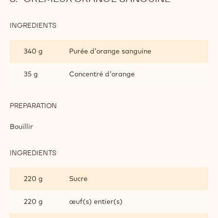
INGREDIENTS
:
CRÉMEUX
ORANGE
340 g
Purée d'orange sanguine
SANGUINE
35 g
Concentré d'orange
PREPARATION
:
CRÉMEUX
ORANGE
Bouillir
SANGUINE
INGREDIENTS
:
CRÉMEUX
ORANGE
220 g
Sucre
SANGUINE
220 g
œuf(s) entier(s)