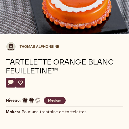
Thomas
THOMAS ALPHONSINE
Alphonsine
TARTELETTE ORANGE BLANC
FEUILLETINE™
Actions
Écrire un commentaire
- Tartelette Orange Blanc Feuilletine™
Sauvegarder
- Tartelette Orange Blanc Feuilletine™
Niveau:
Medium
Makes:
Pour une trentaine de tartelettes