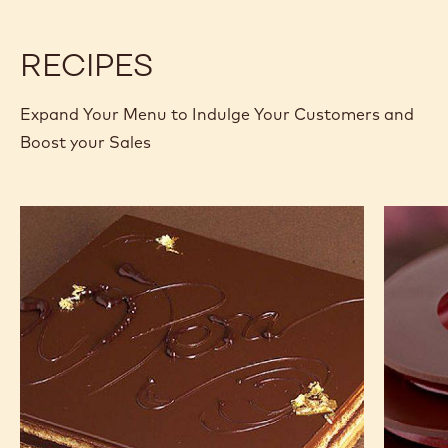
1KG
PISTOLES
PISTOLES
-
-
SAC
SAC
RECIPES
DE
DE
1KG
1KG
Expand Your Menu to Indulge Your Customers and
Boost your Sales
Opéra
L'Alto