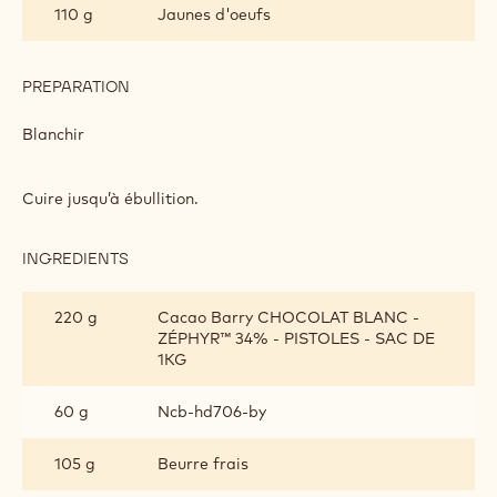
110 g
Jaunes d'oeufs
PREPARATION
:
CRÉMEUX
ORANGE
Blanchir
SANGUINE
Cuire jusqu’à ébullition.
INGREDIENTS
:
CRÉMEUX
ORANGE
220 g
Cacao Barry CHOCOLAT BLANC -
SANGUINE
ZÉPHYR™ 34% - PISTOLES - SAC DE
1KG
60 g
Ncb-hd706-by
105 g
Beurre frais