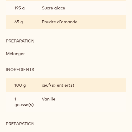
195 g
Sucre glace
65 g
Poudre d'amande
PREPARATION
:
PÂTE
SABLÉE
Mélanger
INGREDIENTS
:
PÂTE
SABLÉE
100 g
œuf(s) entier(s)
1
Vanille
gousse(s)
PREPARATION
:
PÂTE