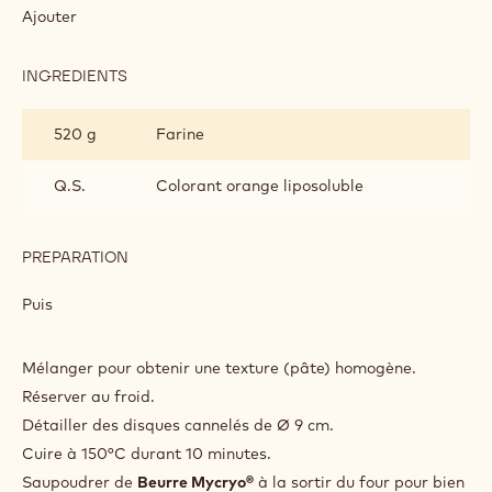
SABLÉE
Ajouter
INGREDIENTS
:
PÂTE
SABLÉE
520 g
Farine
Q.S.
Colorant orange liposoluble
PREPARATION
:
PÂTE
SABLÉE
Puis
Mélanger pour obtenir une texture (pâte) homogène.
Réserver au froid.
Détailler des disques cannelés de Ø 9 cm.
Cuire à 150°C durant 10 minutes.
Saupoudrer de
Beurre Mycryo®
à la sortir du four pour bien