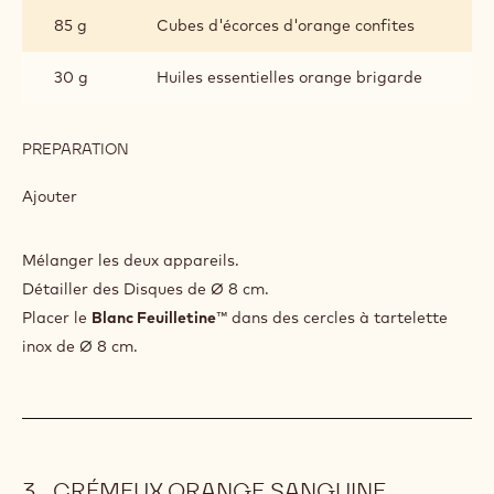
FEUILLETINE™
85 g
Cubes d'écorces d'orange confites
ORANGE
30 g
Huiles essentielles orange brigarde
PREPARATION
:
BLANC
FEUILLETINE™
Ajouter
ORANGE
Mélanger les deux appareils.
Détailler des Disques de Ø 8 cm.
Placer le
Blanc Feuilletine
™ dans des cercles à tartelette
inox de Ø 8 cm.
CRÉMEUX ORANGE SANGUINE