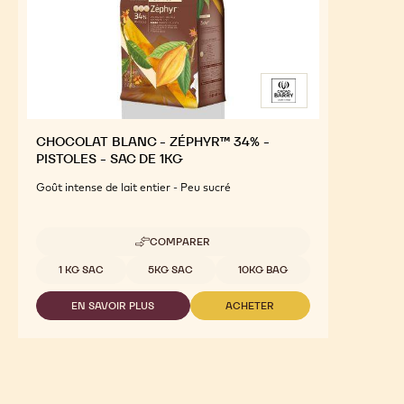
CHOCOLAT BLANC - ZÉPHYR™ 34% -
PISTOLES - SAC DE 1KG
Goût intense de lait entier - Peu sucré
COMPARER
-
CHOCOLAT
Tailles disponibles
1 KG SAC
5KG SAC
10KG BAG
BLANC
-
EN SAVOIR PLUS
ACHETER
ZÉPHYR™
-
-
34%
CHOCOLAT
CHOCOLAT
-
BLANC
BLANC
PISTOLES
-
-
-
ZÉPHYR™
ZÉPHYR™
SAC
34%
34%
DE
-
-