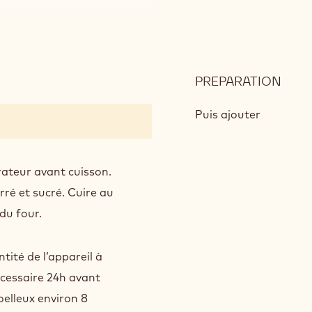
PREPARATION
:
MOE
Puis ajouter
rateur avant cuisson.
ré et sucré. Cuire au
 du four.
ité de l’appareil à
écessaire 24h avant
oelleux environ 8