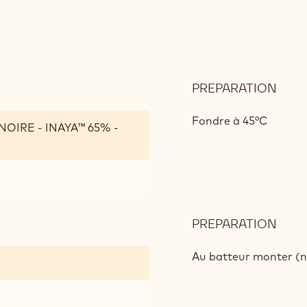
PREPARATION
:
MOE
Fondre à 45°C
OIRE - INAYA™ 65% -
PREPARATION
:
MOE
Au batteur monter (n