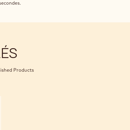
 secondes.
LÉS
nished Products