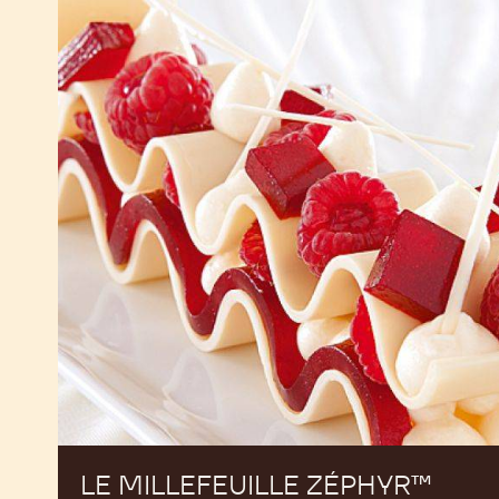
Le
Millefeuille
Zéphyr™
LE MILLEFEUILLE ZÉPHYR™