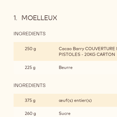
MOELLEUX
INGREDIENTS
:
MOELLEUX
250 g
Cacao Barry COUVERTURE N
PISTOLES - 20KG CARTON
225 g
Beurre
INGREDIENTS
:
MOELLEUX
375 g
œuf(s) entier(s)
260 g
Sucre