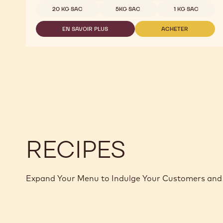
COUVERTURE
Tailles disponibles
20 KG SAC
5KG SAC
1 KG SAC
NOIRE
-
EN SAVOIR PLUS
ACHETER
INAYA™
-
-
65%
COUVERTURE
COUVERTURE
-
NOIRE
NOIRE
PISTOLES
-
-
-
INAYA™
INAYA™
1KG
65%
65%
SAC
-
-
PISTOLES
PISTOLES
-
-
1KG
1KG
SAC
SAC
RECIPES
Expand Your Menu to Indulge Your Customers and 