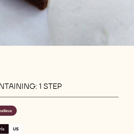
TAINING: 1 STEP
elleux
ic
US