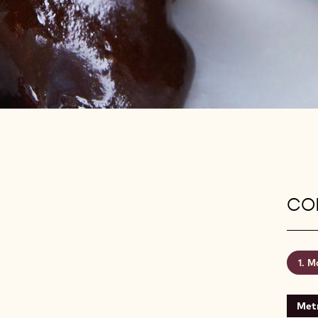
CON
Mo
Metr