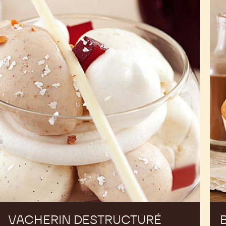
Vacherin
Bri
destructuré
Amandes
VACHERIN DESTRUCTURÉ