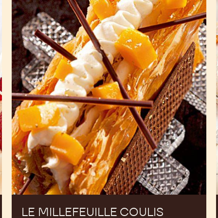
Le
Millefeuille
Coulis
Mangue
-
Mousse
Vanille
LE MILLEFEUILLE COULIS