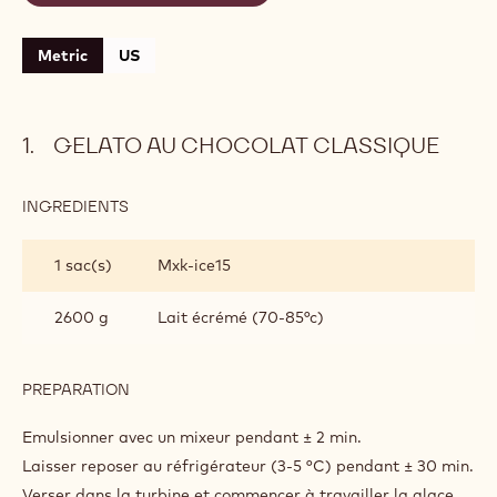
Metric
US
GELATO AU CHOCOLAT CLASSIQUE
INGREDIENTS
:
GELATO
AU
1 sac(s)
Mxk-ice15
CHOCOLAT
CLASSIQUE
2600 g
Lait écrémé (70-85°c)
PREPARATION
:
GELATO
AU
Emulsionner avec un mixeur pendant ± 2 min.
CHOCOLAT
Laisser reposer au réfrigérateur (3-5 °C) pendant ± 30 min.
CLASSIQUE
Verser dans la turbine et commencer à travailler la glace.