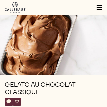
Skip to main content
Tog
mai
nav
GELATO AU CHOCOLAT
CLASSIQUE
Actions
Écrire un commentaire
- Gelato au chocolat classique
Sauvegarder
- Gelato au chocolat classique