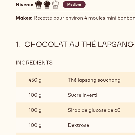
Niveau:
Medium
Makes:
Recette pour environ 4 moules mini bonbo
CHOCOLAT AU THÉ LAPSAN
INGREDIENTS
:
CHOCOLAT
AU
450 g
Thé lapsang souchong
THÉ
LAPSANG
100 g
Sucre inverti
SOUCHONG
100 g
Sirop de glucose de 60
100 g
Dextrose