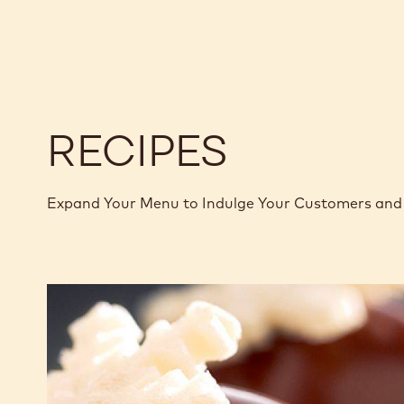
1KG
70%
70%
SAC
-
-
PISTOLES
PISTOLES
-
-
1KG
1KG
SAC
SAC
RECIPES
Expand Your Menu to Indulge Your Customers and 
Bonbon
Cara
Crakine™
coco