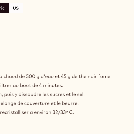
ic
US
COLAT
 à chaud de 500 g d'eau et 45 g de thé noir fumé
ltrer au bout de 4 minutes.
SANG
 puis y dissoudre les sucres et le sel.
CHONG
mélange de couverture et le beurre.
écristalliser à environ 32/33º C.