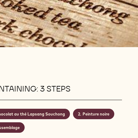
TAINING: 3 STEPS
ocolat au thé Lapsang Souchong
Peinture noire
ssemblage