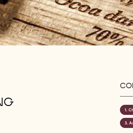
CON
NG
Ch
A