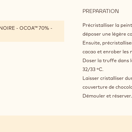
PREPARATION
:
ASS
Précristalliser la pein
NOIRE - OCOA™ 70% -
déposer une légère co
Ensuite, précristalli
cacao et enrober les 
Doser la truffe dans 
32/33 ºC.
Laisser cristalliser d
couverture de chocol
Démouler et réserver.