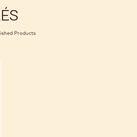
LÉS
nished Products