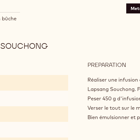
Metr
n bûche
G SOUCHONG
PREPARATION
:
CHO
AU
Réaliser une infusion
THÉ
Lapsang Souchong. Fi
LAP
Peser 450 g d'infusion,
SOU
Verser le tout sur le 
Bien émulsionner et pr