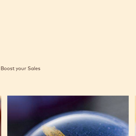
Boost your Sales
Bonbon
Cara
Crakine™
marron