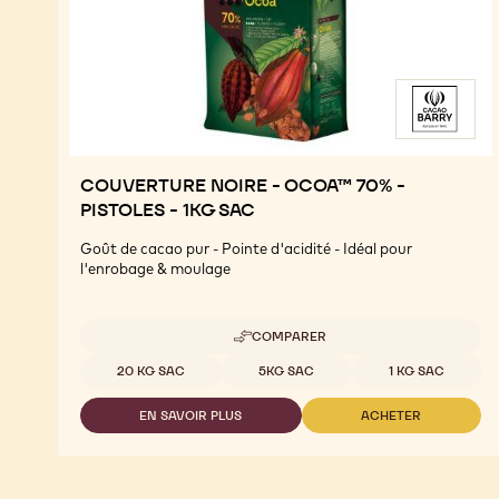
COUVERTURE NOIRE - OCOA™ 70% -
PISTOLES - 1KG SAC
Goût de cacao pur - Pointe d'acidité - Idéal pour
l'enrobage & moulage
COMPARER
-
COUVERTURE
Tailles disponibles
20 KG SAC
5KG SAC
1 KG SAC
NOIRE
-
EN SAVOIR PLUS
ACHETER
OCOA™
-
-
70%
COUVERTURE
COUVERTURE
-
NOIRE
NOIRE
PISTOLES
-
-
-
OCOA™
OCOA™