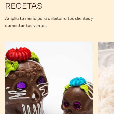
KG
KG
RECETAS
Amplía tu menú para deleitar a tus clientes y
aumentar tus ventas
Calaveritas
Trufas
de
de
Chocolate
Chocola
Blanco
con
Coco