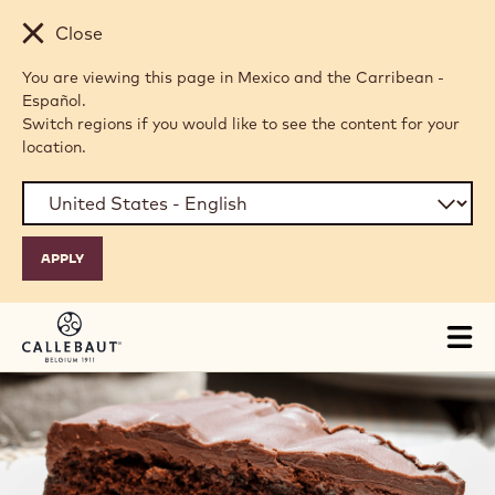
Skip to main content
Close
You are viewing this page in Mexico and the Carribean -
Español.
Switch regions if you would like to see the content for your
location.
Tog
mai
nav