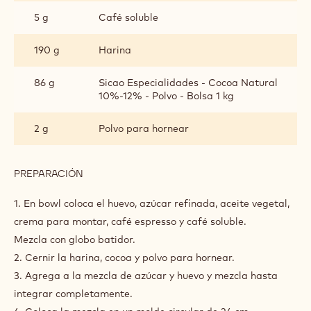
5 g
Café soluble
190 g
Harina
86 g
Sicao Especialidades - Cocoa Natural
10%-12% - Polvo - Bolsa 1 kg
2 g
Polvo para hornear
PREPARACIÓN
:
BIZCOCHO
DE
1. En bowl coloca el huevo, azúcar refinada, aceite vegetal,
CHOCOLATE
crema para montar, café espresso y café soluble.
Mezcla con globo batidor.
2. Cernir la harina, cocoa y polvo para hornear.
3. Agrega a la mezcla de azúcar y huevo y mezcla hasta
integrar completamente.