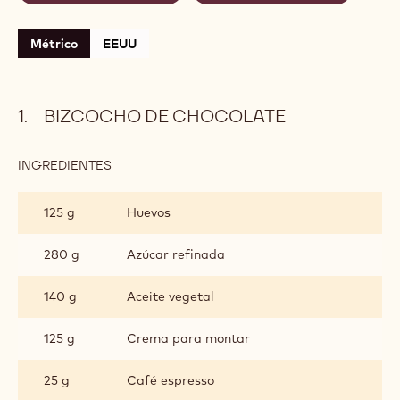
Métrico
EEUU
BIZCOCHO DE CHOCOLATE
INGREDIENTES
:
BIZCOCHO
DE
125 g
Huevos
CHOCOLATE
280 g
Azúcar refinada
140 g
Aceite vegetal
125 g
Crema para montar
25 g
Café espresso