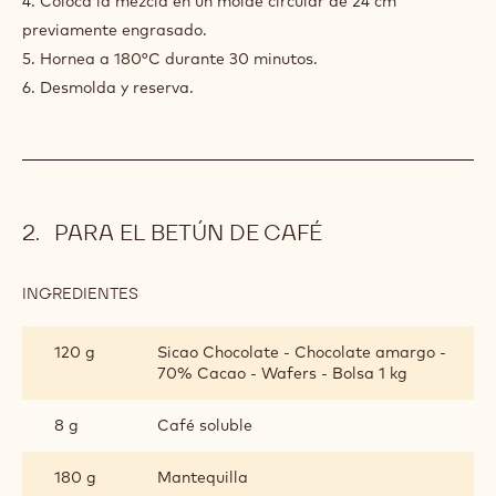
4. Coloca la mezcla en un molde circular de 24 cm
previamente engrasado.
5. Hornea a 180°C durante 30 minutos.
6. Desmolda y reserva.
PARA EL BETÚN DE CAFÉ
INGREDIENTES
:
PARA
EL
120 g
Sicao Chocolate - Chocolate amargo -
BETÚN
70% Cacao - Wafers - Bolsa 1 kg
DE
CAFÉ
8 g
Café soluble
180 g
Mantequilla