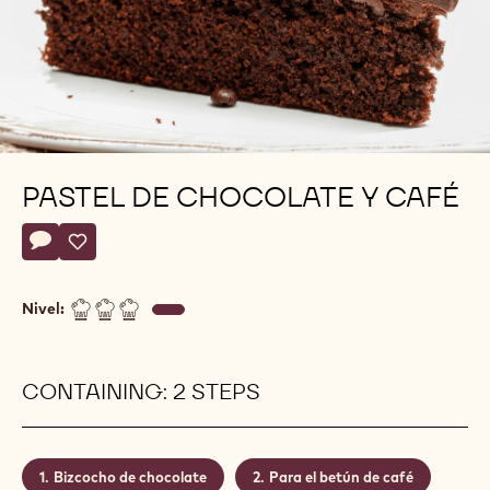
PASTEL DE CHOCOLATE Y CAFÉ
Actions
Escribe un comentario
- Pastel de Chocolate y Café
Salvar
- Pastel de Chocolate y Café
Nivel:
CONTAINING: 2 STEPS
Bizcocho de chocolate
Para el betún de café