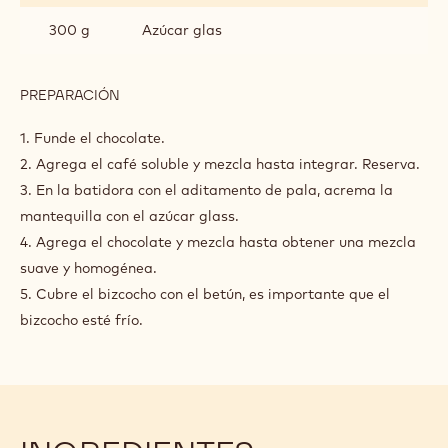
300 g
Azúcar glas
PREPARACIÓN
:
PARA
EL
1. Funde el chocolate.
BETÚN
2. Agrega el café soluble y mezcla hasta integrar. Reserva.
DE
3. En la batidora con el aditamento de pala, acrema la
CAFÉ
mantequilla con el azúcar glass.
4. Agrega el chocolate y mezcla hasta obtener una mezcla
suave y homogénea.
5. Cubre el bizcocho con el betún, es importante que el
bizcocho esté frío.