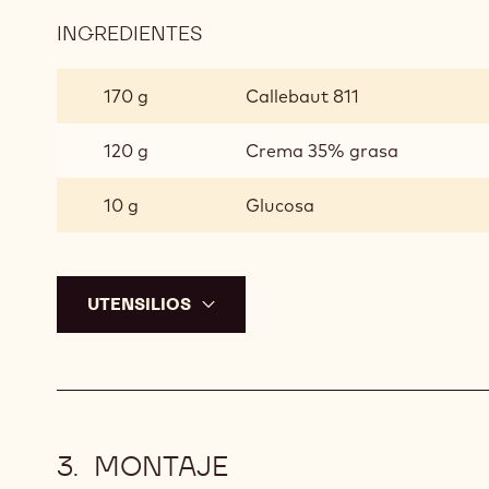
GANACHE
INGREDIENTES
:
GANACHE
170 g
Callebaut 811
120 g
Crema 35% grasa
10 g
Glucosa
UTENSILIOS