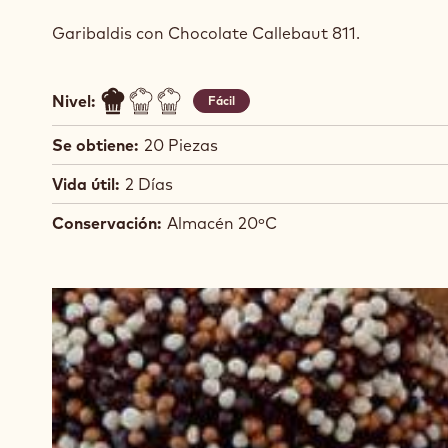
Bueno para llevar
Clásicos atemporales
Bueno para congelar
Garibaldis con Chocolate Callebaut 811.
Nivel:
Fácil
Se obtiene:
20 Piezas
Vida útil:
2 Días
Conservación:
Almacén 20ºC