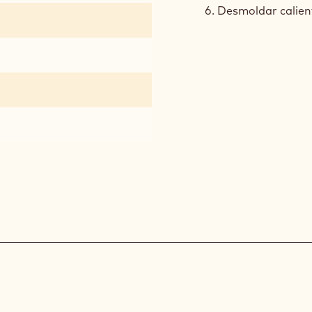
Llenar los molde
Hornear a 190 gr
encerado y charo
Desmoldar calien