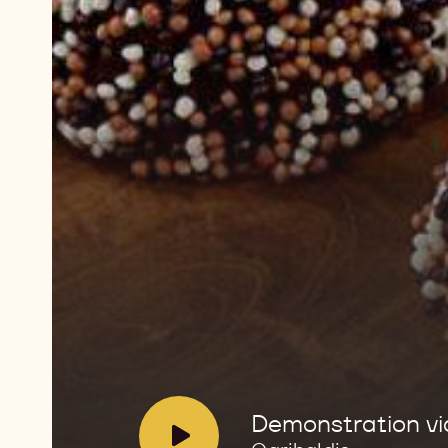
Reproducir
video:
Demonstration
video
Garibaldis