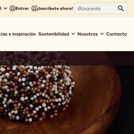
Close
Búsqueda
l
Entrar
¡Inscríbete ahora!
Búsq
ias e inspiración
Sostenibilidad
Nosotros
Contacto