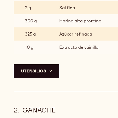
112 g
Mantequilla
3 g
Polvo para hornear
2 g
Sal fina
300 g
Harina alta proteína
325 g
Azúcar refinada
10 g
Extracto de vainilla
UTENSILIOS