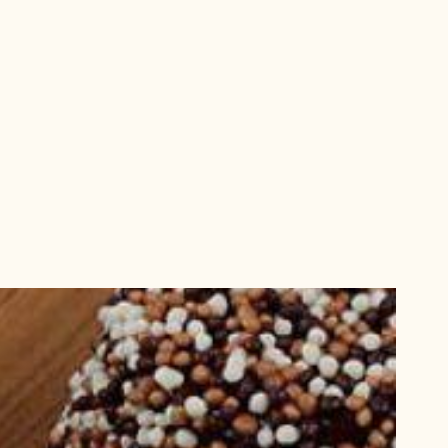
zcocho garibaldi
Ganache
Montaje
rico
EEUU