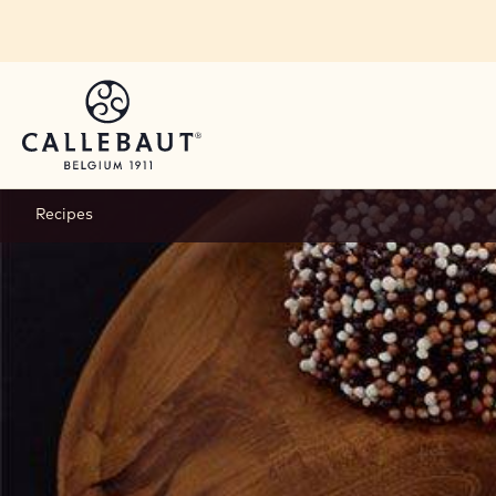
Skip to main content
You are viewing this page in Mexico and the Carrib
Switch regions if you would like to see the content 
Recipes