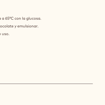
ACHE
 a 65°C con la glucosa.
hocolate y emulsionar.
 uso.