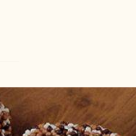
Bi
Mét