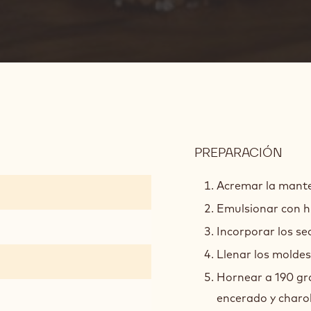
ideo
PREPARACIÓN
:
BIZ
GAR
Acremar la mantequ
Emulsionar con h
Incorporar los se