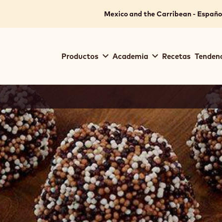
ean - Español.
for your location.
Mexico and the Carribean - Españo
Main
Productos
Academia
Recetas
Tendenc
navigation
Callebaut