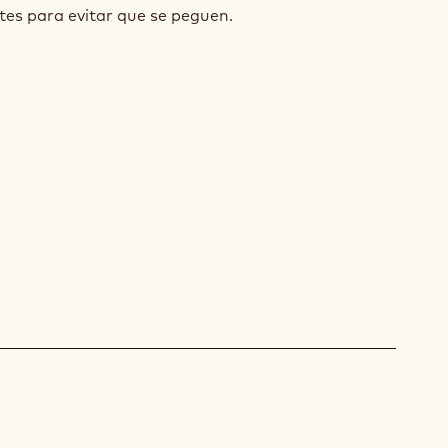
s engrasados y enharinados con 60gr de mezcla.
ados por 20 minutos, cubriendo con papel
las para mantener su forma.
tes para evitar que se peguen.