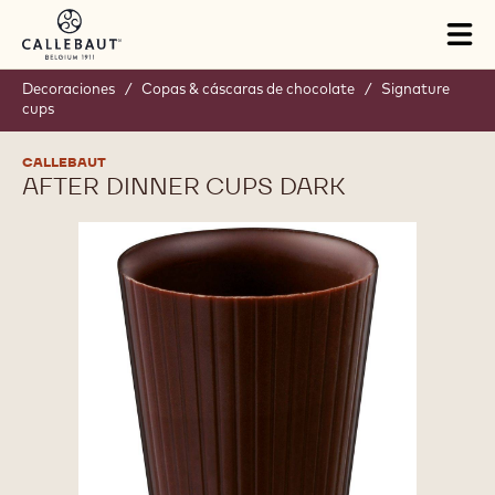
Skip to main content
Tog
mai
nav
Decoraciones
/
Copas & cáscaras de chocolate
/
Signature
cups
CALLEBAUT
AFTER DINNER CUPS DARK