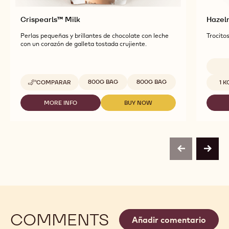
Crispearls™ Milk
Hazeln
Perlas pequeñas y brillantes de chocolate con leche
Trocito
con un corazón de galleta tostada crujiente.
Tamaños disponibles
Tamaño
800G BAG
800G BAG
COMPARAR
1 
-
CRISPEARLS™
MILK
MORE INFO
BUY NOW
-
-
CRISPEARLS™
CRISPEARLS™
MILK
MILK
previous
next
COMMENTS
Añadir comentario