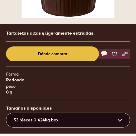
Product
Tartaletas altas y ligeramente estriadas.
information
Actions
Dónde comprar
Escribe un com
- After Dinner
Salvar
- After Di
Comp
- Aft
(opens
a
modal
Forma
window)
Redondo
peso
8 g
Tamaños disponibles
53 pieces 0.424kg box