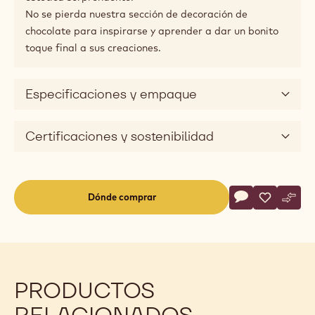
No se pierda nuestra sección de decoración de
chocolate para inspirarse y aprender a dar un bonito
toque final a sus creaciones.
Especificaciones y empaque
Certificaciones y sostenibilidad
Actions
Dónde comprar
Escribe un com
- After Dinner
Salvar
- After Di
Comp
- Aft
(opens
a
modal
window)
PRODUCTOS
RELACIONADOS