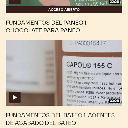
02:28
ACCESO ABIERTO
FUNDAMENTOS DEL PANEO 1:
CHOCOLATE PARA PANEO
Fundamentos
Fundamentos
del
del
bateo
bateo
1:
1:
Agentes
Agentes
de
de
acabado
acabado
del
del
bateo
bateo
03:28
FUNDAMENTOS DEL BATEO 1: AGENTES
DE ACABADO DEL BATEO