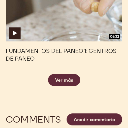
Centros
Centros
de
de
paneo
paneo
04:32
FUNDAMENTOS DEL PANEO 1: CENTROS
DE PANEO
Ver más
COMMENTS
Añadir comentario