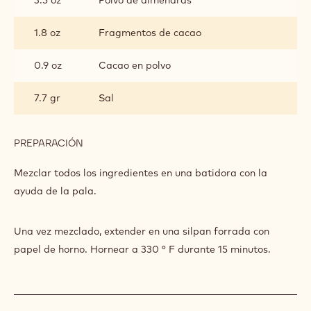
1.8 oz
Fragmentos de cacao
0.9 oz
Cacao en polvo
7.7 gr
Sal
PREPARACIÓN
:
STREUSEL
NIBS
Mezclar todos los ingredientes en una batidora con la
CACAO
ayuda de la pala.
Y
HARINA
DE
Una vez mezclado, extender en una silpan forrada con
CASTAÑA
papel de horno. Hornear a 330 ° F durante 15 minutos.