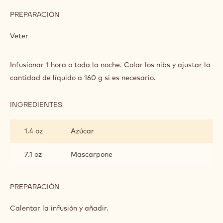
PREPARACIÓN
:
ESPUMA
NIBS
Veter
CACAO
MASCARPONE
Infusionar 1 hora o toda la noche. Colar los nibs y ajustar la
cantidad de líquido a 160 g si es necesario.
INGREDIENTES
:
ESPUMA
NIBS
1.4 oz
Azúcar
CACAO
MASCARPONE
7.1 oz
Mascarpone
PREPARACIÓN
:
ESPUMA
NIBS
Calentar la infusión y añadir.
CACAO