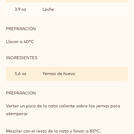
EXPRESO
Y
3.9 oz
Leche
COÑAC
PREPARACIÓN
:
CREMOSO
ALUNGA™,
Llevar a 40°C
CAFÉ
EXPRESO
Y
INGREDIENTES
:
COÑAC
CREMOSO
ALUNGA™,
5.6 oz
Yemas de huevo
CAFÉ
EXPRESO
Y
COÑAC
PREPARACIÓN
:
CREMOSO
ALUNGA™,
Verter un poco de la nata caliente sobre las yemas para
CAFÉ
atemperar
EXPRESO
Y
COÑAC
Mezclar con el resto de la nata y llevar a 85°C.