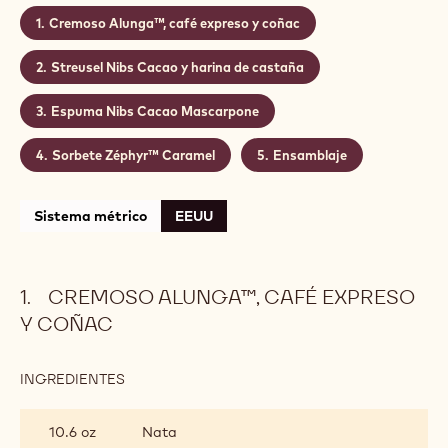
Cremoso Alunga™, café expreso y coñac
Streusel Nibs Cacao y harina de castaña
Espuma Nibs Cacao Mascarpone
Sorbete Zéphyr™ Caramel
Ensamblaje
Sistema métrico
EEUU
CREMOSO ALUNGA™, CAFÉ EXPRESO
Y COÑAC
INGREDIENTES
:
CREMOSO
ALUNGA™,
10.6 oz
Nata
CAFÉ