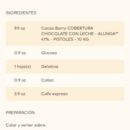
INGREDIENTES
:
CREMOSO
ALUNGA™,
9.9 oz
Cacao Barry COBERTURA
CAFÉ
CHOCOLATE CON LECHE - ALUNGA™
EXPRESO
41% - PISTOLES - 10 KG
Y
COÑAC
0.9 oz
Glucosa
1 hoja(s)
Gelatina
0.9 oz
Coñac
3.9 oz
Cafe expreso
PREPARACIÓN
:
CREMOSO
ALUNGA™,
Colar y verter sobre.
CAFÉ