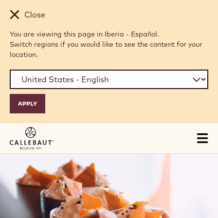
Skip to main content
Close
You are viewing this page in Iberia - Español.
Switch regions if you would like to see the content for your
location.
Tog
mai
nav