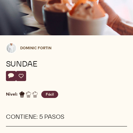
Dominic
DOMINIC FORTIN
Fortin
SUNDAE
Actions
Escriba un comentario
- Sundae
Guardar
- Sundae
Nivel:
Fácil
CONTIENE: 5 PASOS