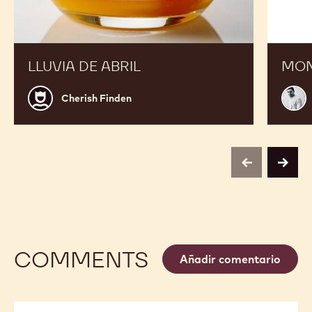
LLUVIA DE ABRIL
MON
Cherish
Miqu
Cherish Finden
Finden
Guar
Carr
previous
next
COMMENTS
Añadir comentario