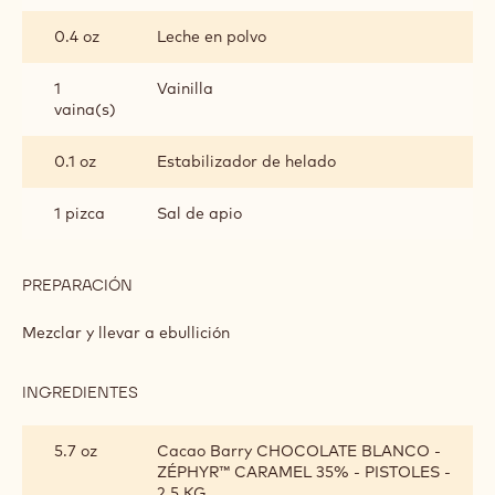
0.4 oz
Leche en polvo
1
Vainilla
vaina(s)
0.1 oz
Estabilizador de helado
1 pizca
Sal de apio
PREPARACIÓN
:
SORBETE
ZÉPHYR™
Mezclar y llevar a ebullición
CARAMEL
INGREDIENTES
:
SORBETE
ZÉPHYR™
5.7 oz
Cacao Barry CHOCOLATE BLANCO -
CARAMEL
ZÉPHYR™ CARAMEL 35% - PISTOLES -
2.5 KG