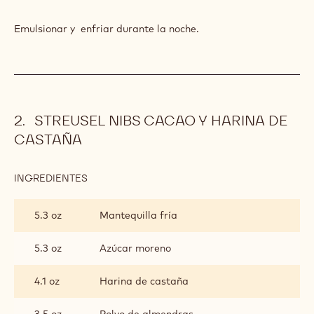
EXPRESO
Y
Emulsionar y enfriar durante la noche.
COÑAC
STREUSEL NIBS CACAO Y HARINA DE
CASTAÑA
INGREDIENTES
:
STREUSEL
NIBS
5.3 oz
Mantequilla fría
CACAO
Y
HARINA
5.3 oz
Azúcar moreno
DE
CASTAÑA
4.1 oz
Harina de castaña
3.5 oz
Polvo de almendras