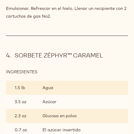
MASCARPONE
Emulsionar. Refrescar en el hielo. Llenar un recipiente con 2
cartuchos de gas No2.
SORBETE ZÉPHYR™ CARAMEL
INGREDIENTES
:
SORBETE
ZÉPHYR™
1.5 lb
Agua
CARAMEL
3.5 oz
Azúcar
2.3 oz
Glucosa en polvo
0.7 oz
El azúcar invertido