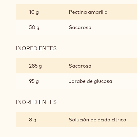
PASTA
DE
10 g
Pectina amarilla
PIÑA
50 g
Sacarosa
INGREDIENTES
:
PASTA
DE
285 g
Sacarosa
PIÑA
95 g
Jarabe de glucosa
INGREDIENTES
:
PASTA
DE
8 g
Solución de ácido cítrico
PIÑA