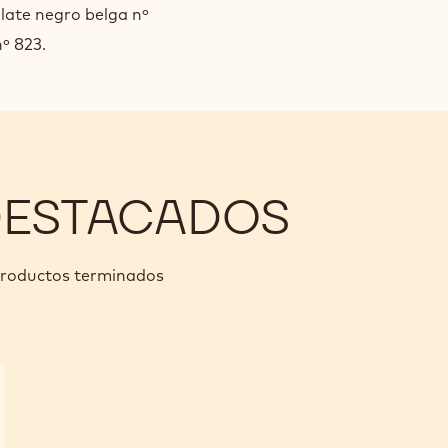
late negro belga nº
nº 823.
DESTACADOS
 productos terminados