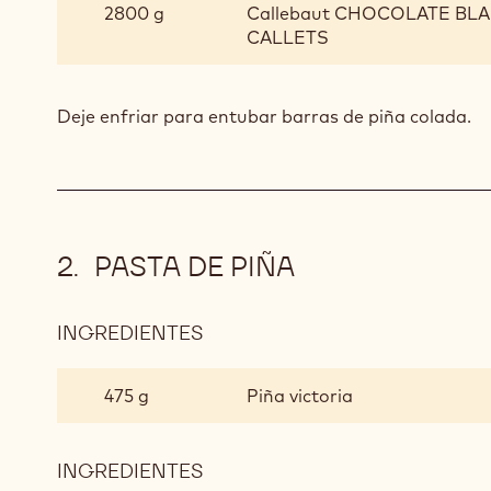
DE
2800 g
Callebaut CHOCOLATE BLAN
COCO
CALLETS
Deje enfriar para entubar barras de piña colada.
PASTA DE PIÑA
INGREDIENTES
:
PASTA
DE
475 g
Piña victoria
PIÑA
INGREDIENTES
: