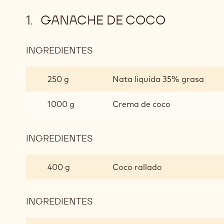
GANACHE DE COCO
INGREDIENTES
:
GANACHE
DE
250 g
Nata liquida 35% grasa
COCO
1000 g
Crema de coco
INGREDIENTES
:
GANACHE
DE
400 g
Coco rallado
COCO
INGREDIENTES
:
GANACHE