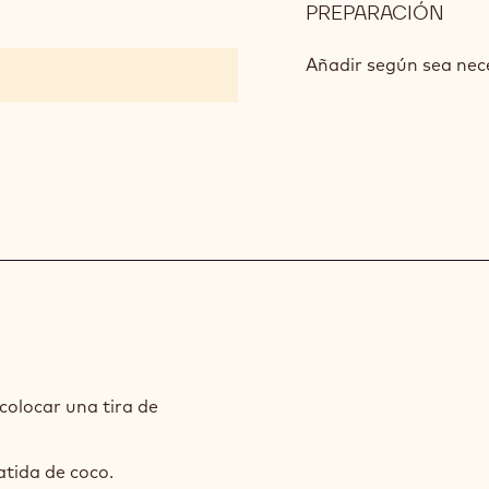
PREPARACIÓN
:
PAS
DE
Añadir según sea nec
PIÑ
olocar una tira de
tida de coco.