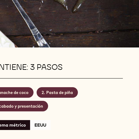
TIENE: 3 PASOS
nache de coco
Pasta de piña
cabado y presentación
tema métrico
EEUU