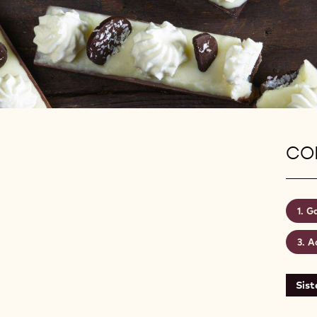
CON
Ga
A
Sis