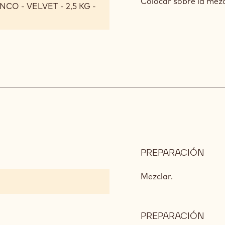
DE
Colocar sobre la mezc
CO - VELVET - 2,5 KG -
CO
PREPARACIÓN
:
PAS
DE
Mezclar.
PIÑ
PREPARACIÓN
: