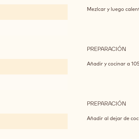
PAS
DE
Mezlcar y luego calen
PIÑ
PREPARACIÓN
:
PAS
DE
Añadir y cocinar a 10
PIÑ
PREPARACIÓN
:
PAS
DE
Añadir al dejar de coc
PIÑ