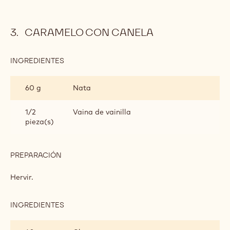
CARAMELO CON CANELA
INGREDIENTES
:
CARAMELO
CON
60 g
Nata
CANELA
1/2
Vaina de vainilla
pieza(s)
PREPARACIÓN
:
CARAMELO
CON
Hervir.
CANELA
INGREDIENTES
:
CARAMELO
CON