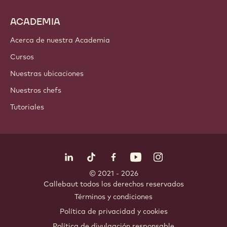
ACADEMIA
Acerca de nuestra Academia
Cursos
Nuestras ubicaciones
Nuestros chefs
Tutoriales
Síguenos
LinkedIn
TikTok
Opens in a new window.
Opens in a new window.
Facebook
YouTube
Opens in a new window
Instagram
Opens in a new w
Opens in
© 2021 - 2026
Callebaut
.
todos los derechos reservados
Footer
Términos y condiciones
-
Política de privacidad y cookies
meta
Política de divulgación responsable