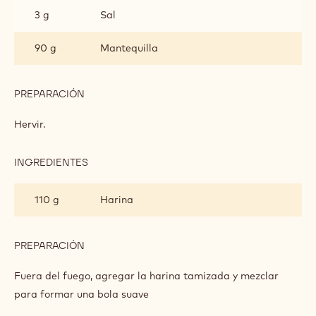
3 g
Sal
90 g
Mantequilla
PREPARACIÓN
:
PASTA
CHOUX
Hervir.
INGREDIENTES
:
PASTA
CHOUX
110 g
Harina
PREPARACIÓN
:
PASTA
CHOUX
Fuera del fuego, agregar la harina tamizada y mezclar
para formar una bola suave