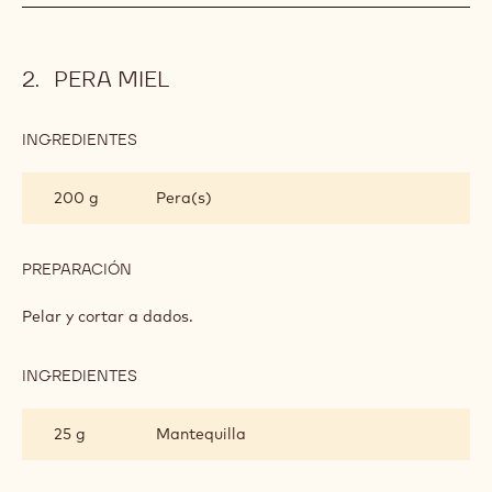
PERA MIEL
INGREDIENTES
:
PERA
MIEL
200 g
Pera(s)
PREPARACIÓN
:
PERA
MIEL
Pelar y cortar a dados.
INGREDIENTES
:
PERA
MIEL
25 g
Mantequilla