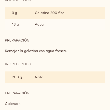
NATA
MONTADA
3 g
Gelatina 200 flor
ZÉPHYR™
CARAMEL
18 g
Agua
PREPARACIÓN
:
NATA
MONTADA
Remojar la gelatina con agua fresca.
ZÉPHYR™
CARAMEL
INGREDIENTES
:
NATA
MONTADA
200 g
Nata
ZÉPHYR™
CARAMEL
PREPARACIÓN
:
NATA
MONTADA
Calentar.
ZÉPHYR™