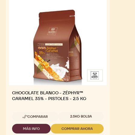
CHOCOLATE BLANCO - ZÉPHYR™
CARAMEL 35% - PISTOLES - 2.5 KG
Tamaños disponibles
2.5KG BOLSA
COMPARAR
-
CHOCOLATE
BLANCO
MÁS INFO
COMPRAR AHORA
-
-
-