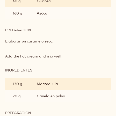
40 g
Glucosa
CANELA
160 g
Azúcar
PREPARACIÓN
:
CARAMELO
CON
Elaborar un caramelo seco.
CANELA
Add the hot cream and mix well.
INGREDIENTES
:
CARAMELO
CON
130 g
Mantequilla
CANELA
20 g
Canela en polvo
PREPARACIÓN
: