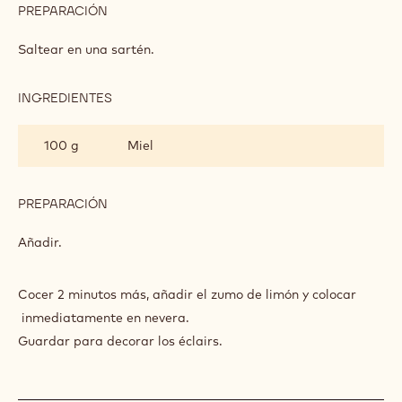
PREPARACIÓN
:
PERA
MIEL
Saltear en una sartén.
INGREDIENTES
:
PERA
MIEL
100 g
Miel
PREPARACIÓN
:
PERA
MIEL
Añadir.
Cocer 2 minutos más, añadir el zumo de limón y colocar
inmediatamente en nevera.
Guardar para decorar los éclairs.