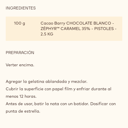
CARAMEL
INGREDIENTES
:
NATA
MONTADA
100 g
Cacao Barry CHOCOLATE BLANCO -
ZÉPHYR™
ZÉPHYR™ CARAMEL 35% - PISTOLES -
CARAMEL
2.5 KG
PREPARACIÓN
:
NATA
MONTADA
Verter encima.
ZÉPHYR™
CARAMEL
Agregar la gelatina ablandada y mezclar.
Cubrir la superficie con papel film y enfriar durante al
menos 12 horas.
Antes de usar, batir la nata con un batidor. Dosificar con
punta de estrella.