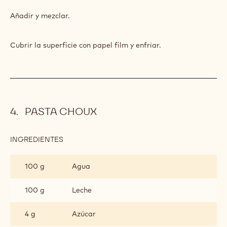
CARAMELO
CON
Añadir y mezclar.
CANELA
Cubrir la superficie con papel film y enfriar.
PASTA CHOUX
INGREDIENTES
:
PASTA
CHOUX
100 g
Agua
100 g
Leche
4 g
Azúcar