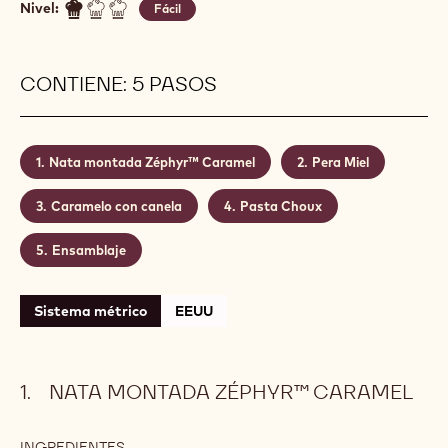
Nivel:
Fácil
CONTIENE: 5 PASOS
Nata montada Zéphyr™ Caramel
Pera Miel
Caramelo con canela
Pasta Choux
Ensamblaje
Sistema métrico
EEUU
NATA MONTADA ZÉPHYR™ CARAMEL
INGREDIENTES
: