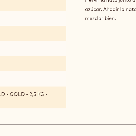
SAL
Hervir la nata junto a
azúcar. Añadir la nata.
mezclar bien.
 - GOLD - 2,5 KG -