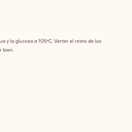
SEADO
gua y la glucosa a 105ºC. Verter el resto de los
LEBAUT®
r bien.
D