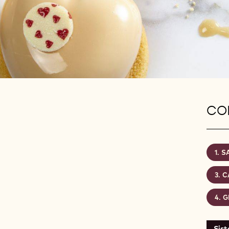
CON
S
C
G
Sis