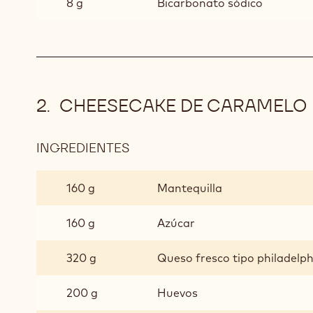
8 g
Bicarbonato sódico
CHEESECAKE DE CARAMELO
INGREDIENTES
:
CHEESECAKE
DE
160 g
Mantequilla
CARAMELO
160 g
Azúcar
320 g
Queso fresco tipo philadelph
200 g
Huevos