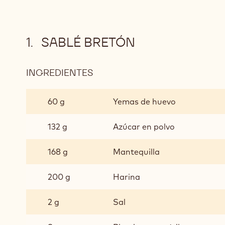
SABLÉ BRETÓN
INGREDIENTES
:
SABLÉ
BRETÓN
60 g
Yemas de huevo
132 g
Azúcar en polvo
168 g
Mantequilla
200 g
Harina
2 g
Sal