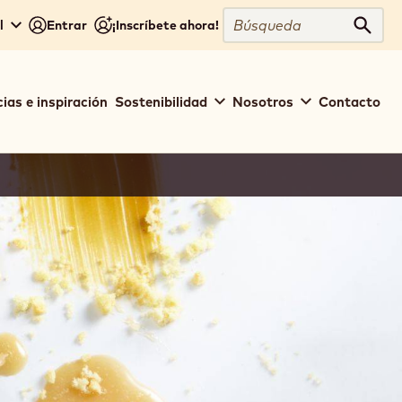
Búsqueda
l
Entrar
¡Inscríbete ahora!
Búsq
ias e inspiración
Sostenibilidad
Nosotros
Contacto