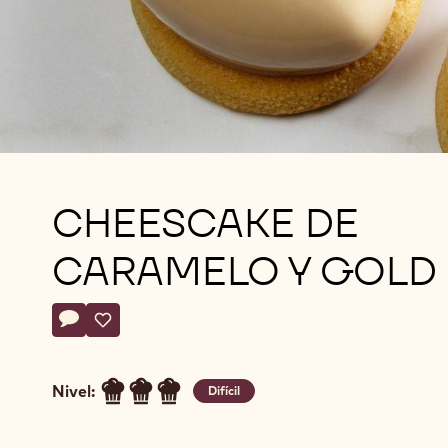
CHEESCAKE DE
CARAMELO Y GOLD
Actions
Escriba un comentario
- Cheescake de caramelo y Gold
Guardar
- Cheescake de caramelo y Gold
Nivel:
Difícil