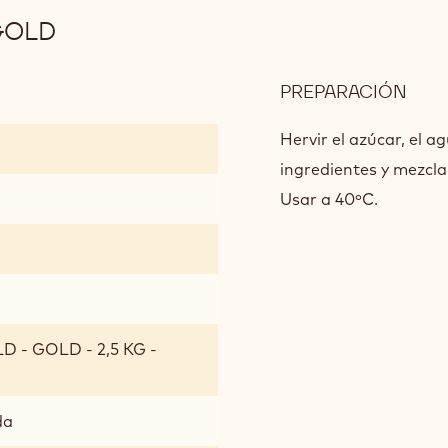
GOLD
PREPARACIÓN
:
GLA
DE
Hervir el azúcar, el a
CAL
ingredientes y mezcla
GOL
Usar a 40ºC.
 - GOLD - 2,5 KG -
da