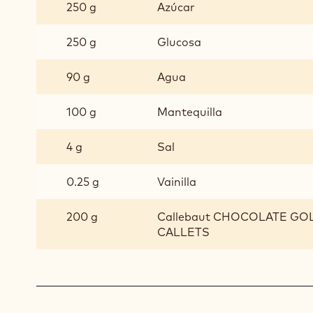
SALADO
250 g
Azúcar
250 g
Glucosa
90 g
Agua
100 g
Mantequilla
4 g
Sal
0.25 g
Vainilla
200 g
Callebaut CHOCOLATE GOLD
CALLETS