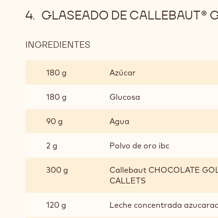
GLASEADO DE CALLEBAUT® 
INGREDIENTES
:
GLASEADO
DE
180 g
Azúcar
CALLEBAUT®
GOLD
180 g
Glucosa
90 g
Agua
2 g
Polvo de oro ibc
300 g
Callebaut CHOCOLATE GOLD
CALLETS
120 g
Leche concentrada azucara