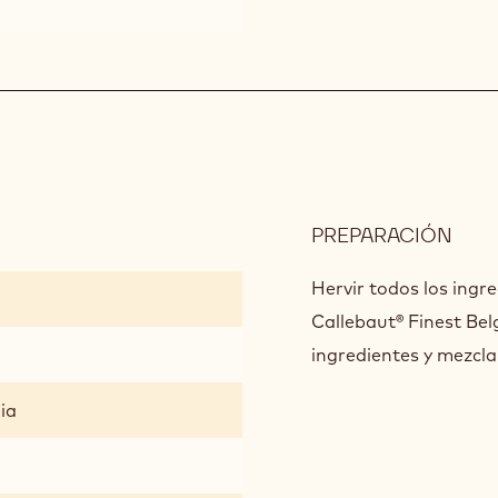
PREPARACIÓN
:
CHE
DE
Hervir todos los ingre
CAR
Callebaut® Finest Bel
ingredientes y mezcla
ia