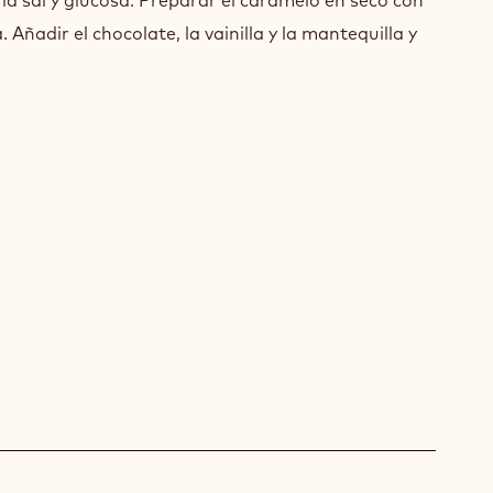
ADO
 la sal y glucosa. Preparar el caramelo en seco con
 Añadir el chocolate, la vainilla y la mantequilla y