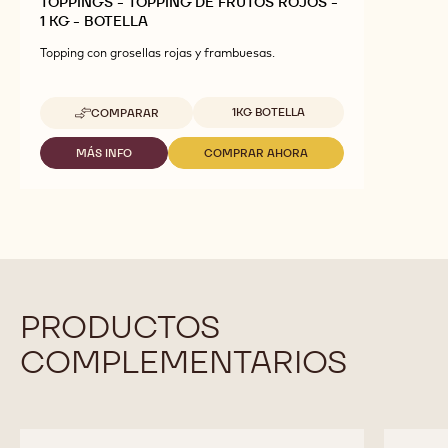
TOPPINGS - TOPPING DE FRUTOS ROJOS -
1 KG - BOTELLA
Topping con grosellas rojas y frambuesas.
Tamaños disponibles
1KG BOTELLA
COMPARAR
-
TOPPINGS
-
MÁS INFO
COMPRAR AHORA
-
-
TOPPING
TOPPINGS
TOPPINGS
DE
-
-
FRUTOS
TOPPING
TOPPING
ROJOS
DE
DE
-
FRUTOS
FRUTOS
1
ROJOS
ROJOS
KG
-
-
-
1
1
BOTELLA
KG
KG
PRODUCTOS
-
-
BOTELLA
BOTELLA
COMPLEMENTARIOS