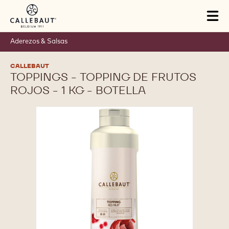
Skip to main content
Tog
mai
nav
Aderezos & Salsas
CALLEBAUT
TOPPINGS - TOPPING DE FRUTOS
ROJOS - 1 KG - BOTELLA