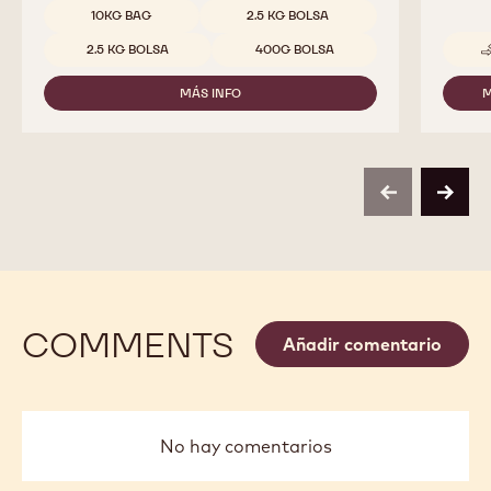
70-
Tamaños disponibles
10KG BAG
2.5 KG BOLSA
30-
38
2.5 KG BOLSA
400G BOLSA
MÁS INFO
M
-
70-
30-
38
previous
next
COMMENTS
Añadir comentario
No hay comentarios