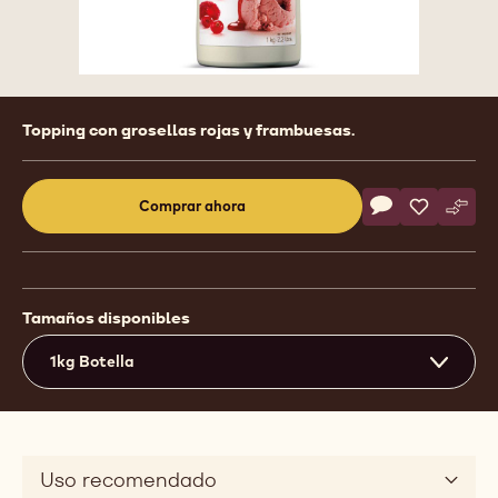
Product
Topping con grosellas rojas y frambuesas.
information
Actions
Comprar ahora
Escriba un com
- TOPPINGS - 
Guardar
- TOPPIN
Comp
- TO
(opens
a
modal
window)
Tamaños disponibles
1kg Botella
Uso recomendado