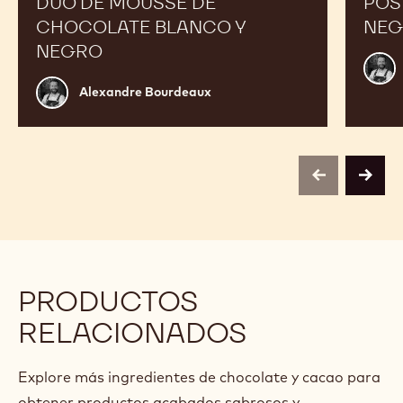
DÚO DE MOUSSE DE
POS
CHOCOLATE BLANCO Y
NEG
NEGRO
Alex
Bour
Alexandre
Alexandre Bourdeaux
Bourdeaux
previous
next
PRODUCTOS
RELACIONADOS
Explore más ingredientes de chocolate y cacao para
obtener productos acabados sabrosos y