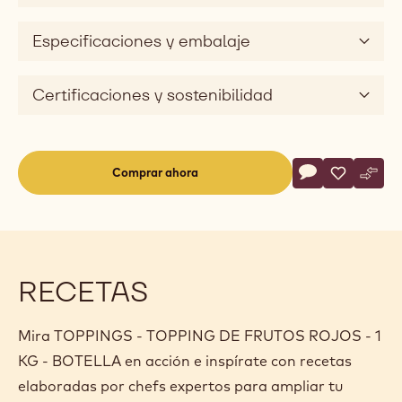
Especificaciones y embalaje
Certificaciones y sostenibilidad
Actions
Comprar ahora
Escriba un com
- TOPPINGS - 
Guardar
- TOPPIN
Comp
- TO
(opens
a
modal
window)
RECETAS
Mira TOPPINGS - TOPPING DE FRUTOS ROJOS - 1
KG - BOTELLA en acción e inspírate con recetas
elaboradas por chefs expertos para ampliar tu