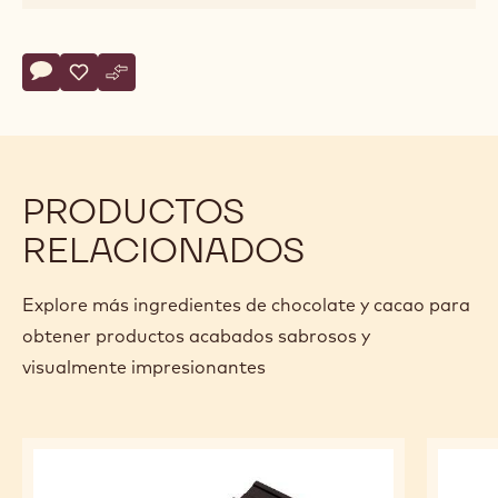
Actions
Escriba un comentario
- MOLDE - TABLETA LA ESMERALDA - TRITAN
Guardar
- MOLDE - TABLETA LA ESMERALDA - TRITAN
Comparar
- MOLDE - TABLETA LA ESMERALDA - TRITAN
PRODUCTOS
RELACIONADOS
Explore más ingredientes de chocolate y cacao para
obtener productos acabados sabrosos y
visualmente impresionantes