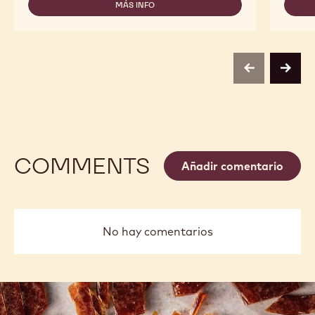
-
MÁS INFO
-
TABLETA
MOLDE
LA
-
ESMERALDA
TABLETA
-
LA
TRITAN
ESMERALDA
previous
next
-
TRITAN
COMMENTS
Añadir comentario
No hay comentarios