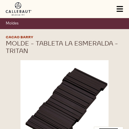
Skip to main content
Tog
mai
nav
Moldes
CACAO BARRY
MOLDE - TABLETA LA ESMERALDA -
TRITAN