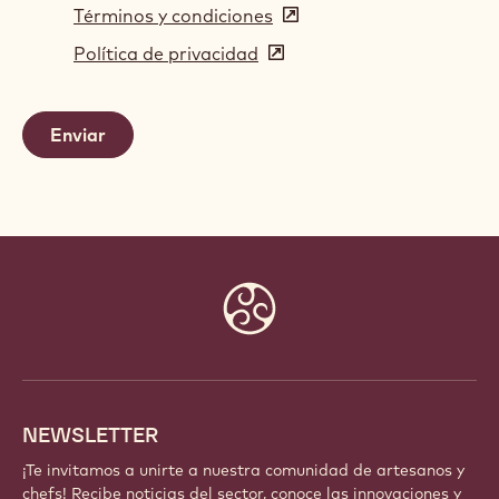
Términos y condiciones
(opens
in
Política de privacidad
(opens
a
in
new
a
window)
new
window)
Website
info
NEWSLETTER
¡Te invitamos a unirte a nuestra comunidad de artesanos y
chefs! Recibe noticias del sector, conoce las innovaciones y