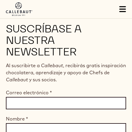
Skip to main content
Tog
mai
nav
SUSCRÍBASE A
NUESTRA
NEWSLETTER
Al suscribirte a
Callebaut
, recibirás gratis inspiración
chocolatera, aprendizaje y apoyo de Chefs de
Callebaut
y sus socios.
Correo electrónico
*
Nombre
*