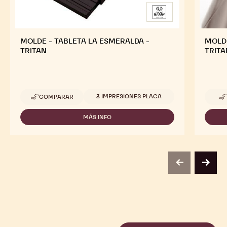
MOLDE - TABLETA LA ESMERALDA -
MOLDE
TRITAN
TRITA
Tamaños disponibles
3 IMPRESIONES PLACA
COMPARAR
-
MOLDE
-
MÁS INFO
-
TABLETA
MOLDE
LA
-
ESMERALDA
TABLETA
-
LA
TRITAN
ESMERALDA
previous
next
-
TRITAN