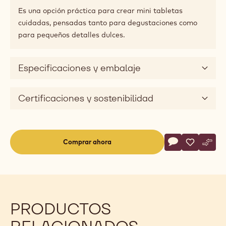
Es una opción práctica para crear mini tabletas
cuidadas, pensadas tanto para degustaciones como
para pequeños detalles dulces.
Especificaciones y embalaje
Certificaciones y sostenibilidad
Actions
Comprar ahora
Escriba un com
- MOLDE - MIN
Guardar
- MOLDE -
Comp
- MO
(opens
a
modal
window)
PRODUCTOS