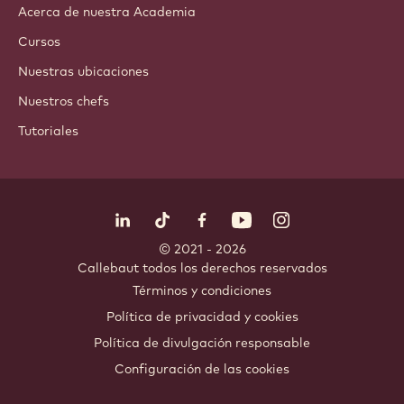
Acerca de nuestra Academia
Cursos
Nuestras ubicaciones
Nuestros chefs
Tutoriales
Síguenos
LinkedIn
TikTok
Opens in a new window.
Opens in a new window.
Facebook
YouTube
Opens in a new window
Instagram
Opens in a new w
Opens in
© 2021 - 2026
Callebaut
.
todos los derechos reservados
Footer
Términos y condiciones
-
Política de privacidad y cookies
meta
Política de divulgación responsable
navigation
Configuración de las cookies