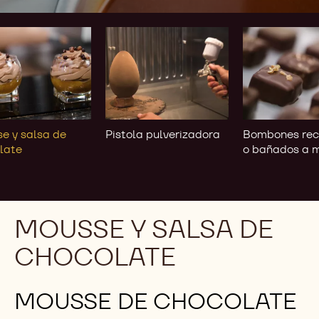
se
Pistola
Bombones
pulverizadora
recubiertos
o
bañados
late
a
mano
e y salsa de
Pistola pulverizadora
Bombones rec
late
o bañados a 
MOUSSE Y SALSA DE
CHOCOLATE
MOUSSE DE CHOCOLATE