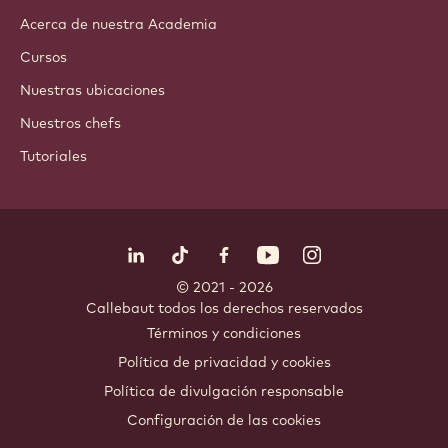
Acerca de nuestra Academia
Cursos
Nuestras ubicaciones
Nuestros chefs
Tutoriales
Síguenos
LinkedIn
TikTok
Opens in a new window.
Opens in a new window.
Facebook
YouTube
Opens in a new window
Instagram
Opens in a new w
Opens in
© 2021 - 2026
Callebaut
.
todos los derechos reservados
Footer
Términos y condiciones
-
Política de privacidad y cookies
meta
Política de divulgación responsable
navigation
Configuración de las cookies