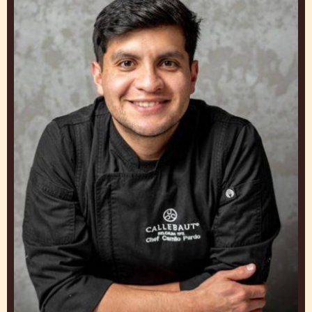
GET INSPIRED BY OUR
CHEFS
Trabaja y aprende de expertos para crear Postres
congelados que te hagan destacar
Camilo
Pardo