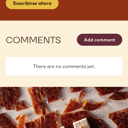
SUSCRÍBASE A NUESTRA
NEWSLETTER
Conviértete en parte de la comunidad más grande
de artesanos y chefs para mantenerte informado
sobre las últimas noticias, innovaciones, técnicas,
oportunidades de aprendizaje y más de la industria.
Libre de spam. Cambie sus preferencias de correo
en cualquier momento.
Suscribirse ahora
COMMENTS
Add comment