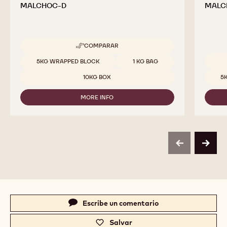
MALCHOC-D
MALC
COMPARAR
-
MALCHOC-
Tamaños disponibles
5KG WRAPPED BLOCK
1 KG BAG
D
Tamaño
10KG BOX
5
MORE INFO