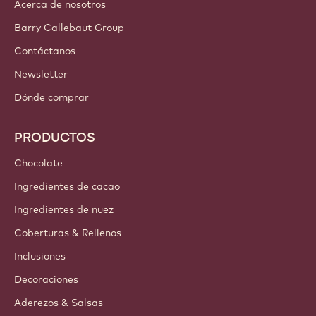
¡Inscríbete ahora!
Latin America - Español
ENLACES IMPORTANTES
Footer
Callebaut
Recetas
Tendencias e Inspiración
Sostenibilidad
Acerca de nosotros
Barry Callebaut Group
Contáctanos
Newsletter
Dónde comprar
PRODUCTOS