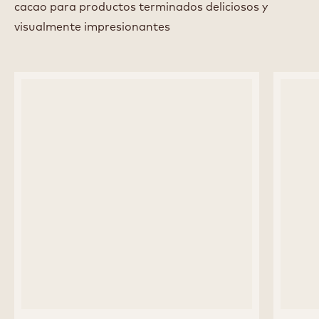
Ver todos los chefs
TOP PRODUCTS FOR
POSTRES CONGELADOS
Encuentra los ingredientes perfectos de chocolate y
cacao para productos terminados deliciosos y
visualmente impresionantes