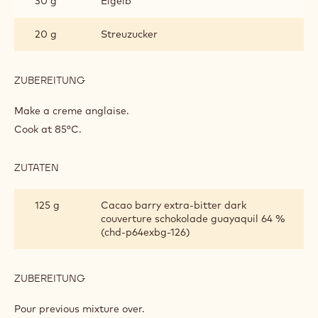
EXTRA-BITTER CHOCOLATE MOUSSE
ZUTATEN
:
EXTRA-
BITTER
95 g
Milch
CHOCOLATE
MOUSSE
30 g
Eigelb
20 g
Streuzucker
ZUBEREITUNG
:
EXTRA-
BITTER
Make a creme anglaise.
CHOCOLATE
Cook at 85°C.
MOUSSE