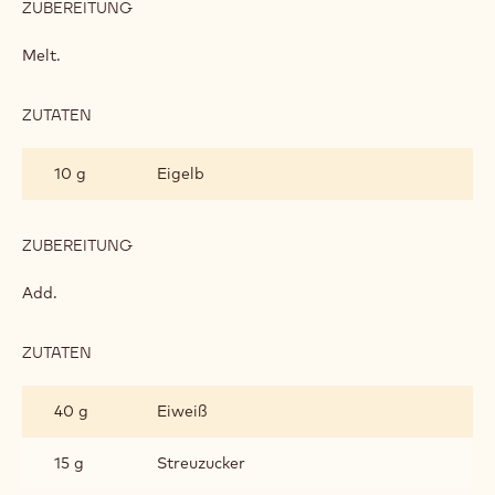
FLOUR-FREE CHOCOLATE BISCUIT
ZUTATEN
:
FLOUR-
FREE
40 g
Cacao barry extra-bitter dark
CHOCOLATE
couverture schokolade guayaquil 64 %
BISCUIT
(chd-p64exbg-126)
10 g
Butter
ZUBEREITUNG
:
FLOUR-
FREE
Melt.
CHOCOLATE
BISCUIT
ZUTATEN
:
FLOUR-
FREE
10 g
Eigelb
CHOCOLATE
BISCUIT