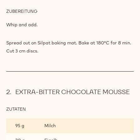
ZUBEREITUNG
:
FLOUR-
FREE
Add.
CHOCOLATE
BISCUIT
ZUTATEN
:
FLOUR-
FREE
40 g
Eiweiß
CHOCOLATE
BISCUIT
15 g
Streuzucker
ZUBEREITUNG
:
FLOUR-
FREE
Whip and add.
CHOCOLATE
BISCUIT
Spread out on Silpat baking mat. Bake at 180°C for 8 min.
Cut 3 cm discs.