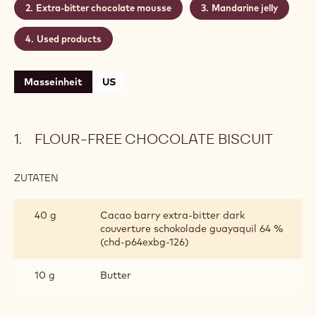
Actions
Schreibe einen Kommentar
- Diabolo
Speichern
- Diabolo
Level:
Leicht
ENTHÄLT:4 KOMPONENTEN
Flour-free chocolate biscuit
Extra-bitter chocolate mousse
Mandarine jelly
Used products
Masseinheit
US