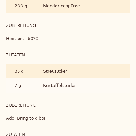
EXTRA-
BITTER
Add and keep cool.
CHOCOLATE
MOUSSE
MANDARINE JELLY
ZUTATEN
:
MANDARINE
JELLY
200 g
Mandarinenpüree
ZUBEREITUNG
:
MANDARINE
JELLY
Heat until 50°C
ZUTATEN
: