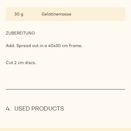
MANDARINE
JELLY
35 g
Streuzucker
7 g
Kartoffelstärke
ZUBEREITUNG
:
MANDARINE
JELLY
Add. Bring to a boil.
ZUTATEN
:
MANDARINE
JELLY
30 g
Gelatinemasse
ZUBEREITUNG
:
MANDARINE
JELLY
Add. Spread out in a 40x30 cm frame.