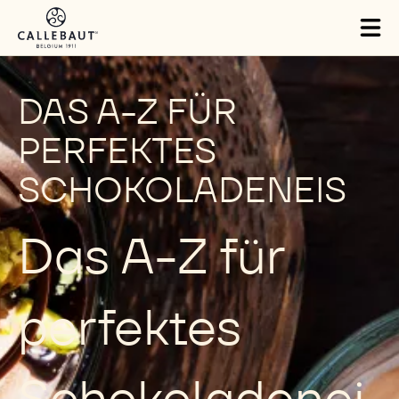
Skip to main content
Tog
mai
nav
DAS A-Z FÜR
PERFEKTES
SCHOKOLADENEIS
Das A-Z für
perfektes
Schokoladenei