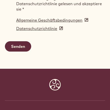
Datenschutzrichtlinie gelesen und akzeptiere
sie
*
Allgemeine Geschäftsbedingungen
(opens
in
Datenschutzrichtlinie
(opens
a
in
new
a
window)
new
window)
Website
info