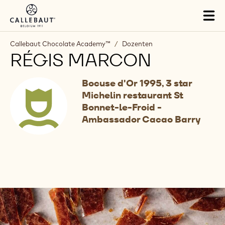
Skip to main content
Tog
mai
nav
Callebaut Chocolate Academy™
/
Dozenten
RÉGIS MARCON
Bocuse d'Or 1995, 3 star
Michelin restaurant St
Bonnet-le-Froid -
Ambassador Cacao Barry