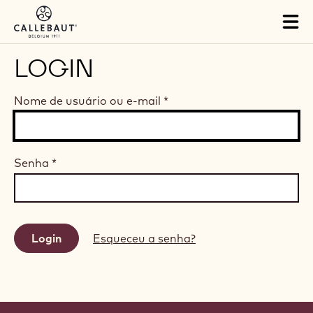
Skip to main content
Tog
mai
nav
LOGIN
Nome de usuário ou e-mail
*
Senha
*
Esqueceu a senha?