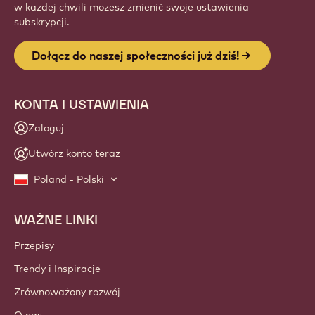
w każdej chwili możesz zmienić swoje ustawienia
subskrypcji.
Dołącz do naszej społeczności już dziś!
KONTA I USTAWIENIA
Zaloguj
Utwórz konto teraz
Poland - Polski
WAŻNE LINKI
Footer
Callebaut
Przepisy
Trendy i Inspiracje
Zrównoważony rozwój
O nas