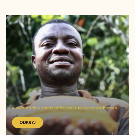
ODKRYJ
ODKRYJ
elevating thousands of farmers to cocoa craftsmen
ODKRYJ