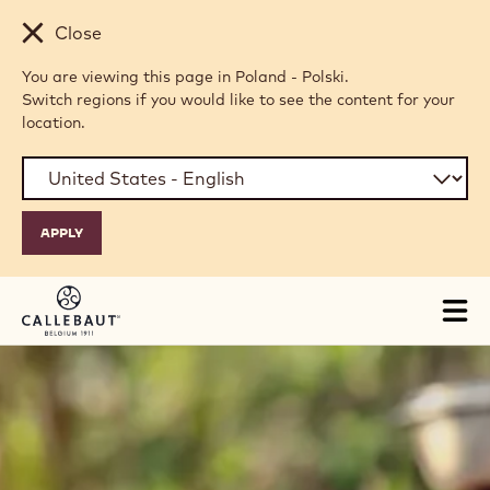
Skip to main content
Close
You are viewing this page in Poland - Polski.
Switch regions if you would like to see the content for your
location.
Tog
mai
nav