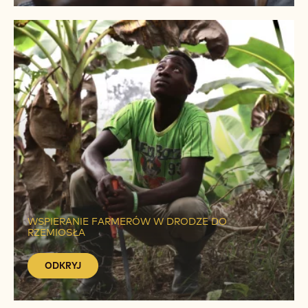
ODKRYJ
ODKRYJ
WSPIERANIE FARMERÓW W DRODZE DO
RZEMIOSŁA
ODKRYJ