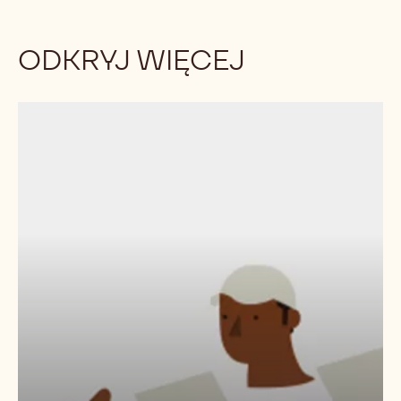
ODKRYJ WIĘCEJ
SPOŁECZNOŚCI
FARMERÓW
Z
KTÓRYMI
WSPÓŁPRACUJEMY