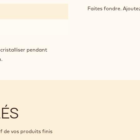
GAR
PRAL
Faites fondre. Ajoutez
RUB
POU
BON
TRE
cristalliser pendant
n.
LÉS
f de vos produits finis