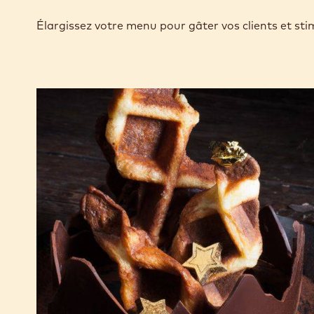
Élargissez votre menu pour gâter vos clients et sti
Gaufres
pâtissières
au
chocolat