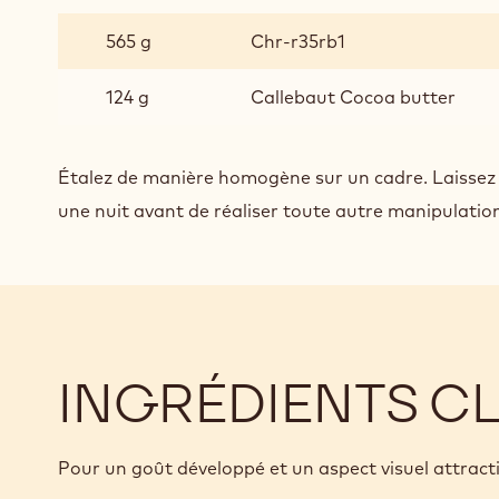
GARNITURE
PRALINÉE
565 g
Chr-r35rb1
RUBY
POUR
124 g
Callebaut Cocoa butter
BONBONS
TREMPÉS
Étalez de manière homogène sur un cadre. Laissez 
une nuit avant de réaliser toute autre manipulatio
INGRÉDIENTS C
Pour un goût développé et un aspect visuel attracti