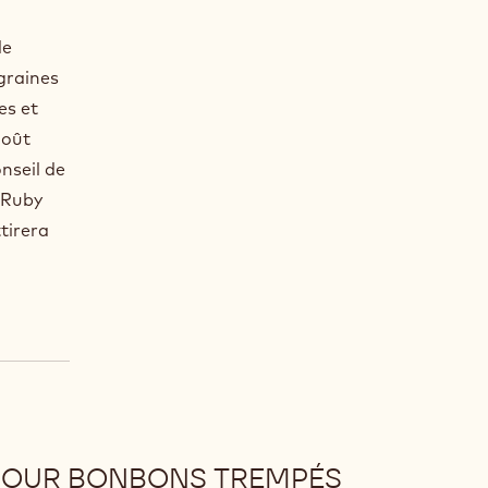
de
graines
es et
goût
nseil de
t Ruby
tirera
 POUR BONBONS TREMPÉS