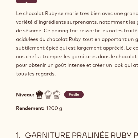
Écrire un commentaire
- Garniture pralinée ruby pour bonbons trempés
Sauvegarder
- Garniture pralinée ruby pour bonbons trempés
Le chocolat Ruby se marie très bien avec une gran
variété d'ingrédients surprenants, notamment les 
de sésame. Ce pairing fait ressortir les notes fruité
acidulées du chocolat Ruby, tout en apportant un 
subtilement épicé qui est largement apprécié. Le co
nos chefs : trempez les garnitures dans le chocola
pour obtenir un goût intense et créer un look qui at
tous les regards.
Niveau:
Facile
Rendement:
1200 g
GARNITURE PRALINÉE RUBY