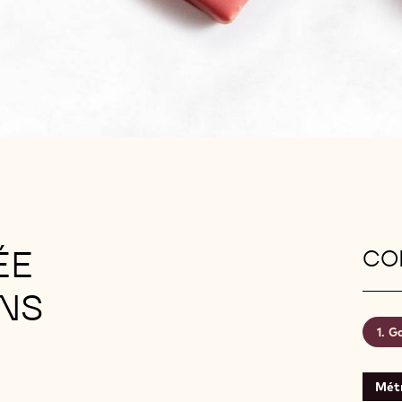
ÉE
CON
NS
Ga
Mét