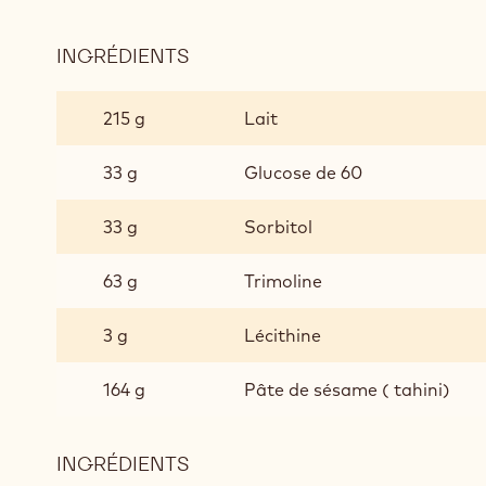
INGRÉDIENTS
:
GARNITURE
PRALINÉE
215 g
Lait
RUBY
POUR
33 g
Glucose de 60
BONBONS
TREMPÉS
33 g
Sorbitol
63 g
Trimoline
3 g
Lécithine
164 g
Pâte de sésame ( tahini)
INGRÉDIENTS
: