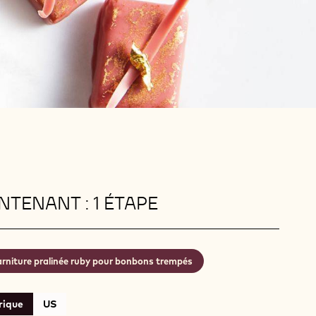
TENANT : 1 ÉTAPE
rniture pralinée ruby pour bonbons trempés
rique
US