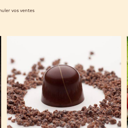
muler vos ventes
Ganache
Alto
El
Sol