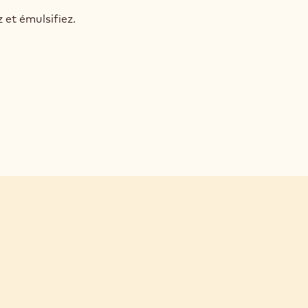
NITURE
INÉE
 et émulsifiez.
Y
R
BONS
MPÉS