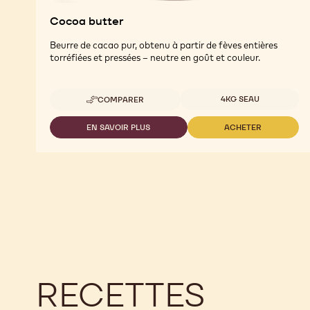
Cocoa butter
Beurre de cacao pur, obtenu à partir de fèves entières
torréfiées et pressées – neutre en goût et couleur.
Tailles disponibles
4KG SEAU
COMPARER
-
COCOA
BUTTER
EN SAVOIR PLUS
ACHETER
-
-
COCOA
COCOA
BUTTER
BUTTER
RECETTES