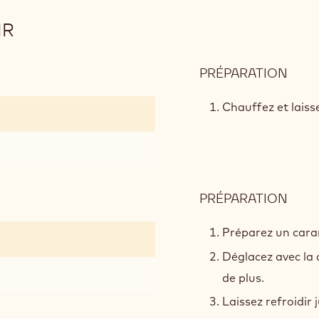
IR
PRÉPARATION
:
GAN
AU
Chauffez et laiss
CHO
NOI
PRÉPARATION
:
GAN
AU
Préparez un cara
CHO
Déglacez avec la 
NOI
de plus.
Laissez refroidir 