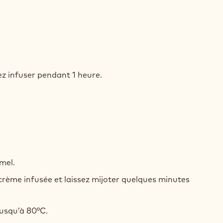
ACHE
ez infuser pendant 1 heure.
COLAT
R
ACHE
mel.
COLAT
crème infusée et laissez mijoter quelques minutes
R
jusqu’à 80°C.