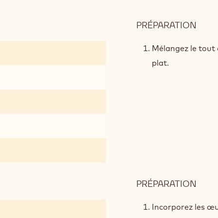
PRÉPARATION
:
BISC
CRO
Mélangez le tout 
AU
plat.
CAC
PRÉPARATION
:
BISC
CRO
Incorporez les œu