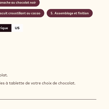
anache au chocolat noir
iscuit croustillant au cacao
Assemblage et finition
rique
US
ETTE
lat.
COLAT
es à tablette de votre choix de chocolat.
R
ULAGE)