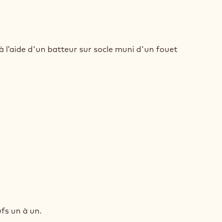
UIT
USTILLANT
à l’aide d'un batteur sur socle muni d'un fouet
AO
UIT
USTILLANT
fs un à un.