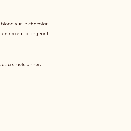
ACHE
 blond sur le chocolat.
COLAT
 un mixeur plongeant.
R
ACHE
uez à émulsionner.
COLAT
R