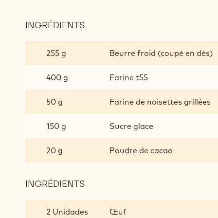
INGRÉDIENTS
:
BISCUIT
CROUSTILLANT
255 g
Beurre froid (coupé en dés)
AU
CACAO
400 g
Farine t55
50 g
Farine de noisettes grillées
150 g
Sucre glace
20 g
Poudre de cacao
INGRÉDIENTS
:
BISCUIT
CROUSTILLANT
2 Unidades
Œuf