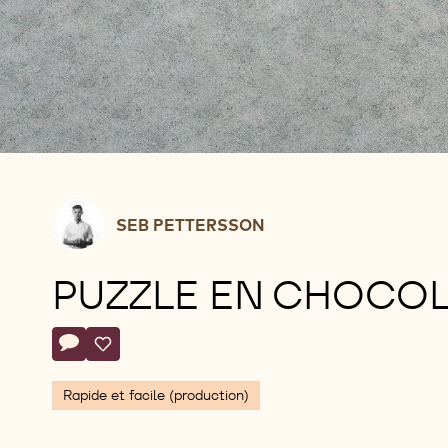
Seb
SEB PETTERSSON
Pettersson
PUZZLE EN CHOCO
Actions
Écrire un commentaire
- Puzzle en chocolat
Sauvegarder
- Puzzle en chocolat
Rapide et facile (production)