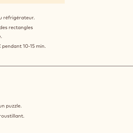
AU
CAC
u réfrigérateur.
des rectangles
.
C pendant 10-15 min.
un puzzle.
roustillant.