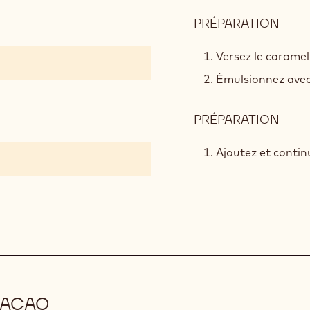
PRÉPARATION
:
GAN
AU
Versez le caramel
CHO
Émulsionnez avec
NOI
PRÉPARATION
:
GAN
AU
Ajoutez et contin
CHO
NOI
CACAO