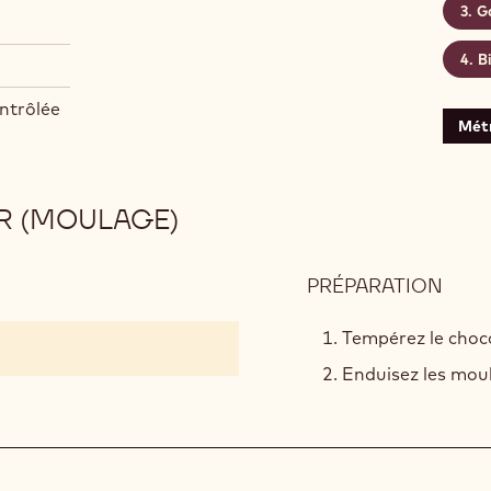
G
B
ntrôlée
Mét
R (MOULAGE)
PRÉPARATION
:
TABL
DE
Tempérez le choco
CHO
Enduisez les moul
NOI
(MO