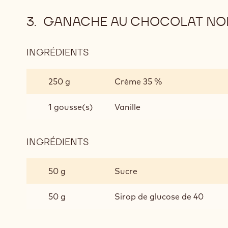
GANACHE AU CHOCOLAT NO
INGRÉDIENTS
:
GANACHE
AU
250 g
Crème 35 %
CHOCOLAT
NOIR
1 gousse(s)
Vanille
INGRÉDIENTS
:
GANACHE
AU
50 g
Sucre
CHOCOLAT
NOIR
50 g
Sirop de glucose de 40