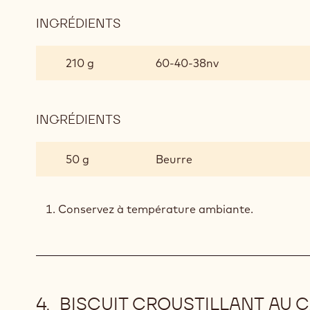
INGRÉDIENTS
:
GANACHE
AU
210 g
60-40-38nv
CHOCOLAT
NOIR
INGRÉDIENTS
:
GANACHE
AU
50 g
Beurre
CHOCOLAT
NOIR
Conservez à température ambiante.
BISCUIT CROUSTILLANT AU 