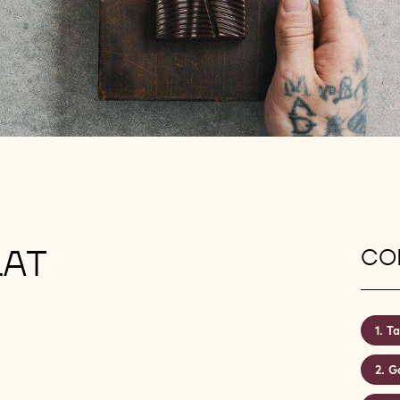
LAT
CON
Ta
Ga