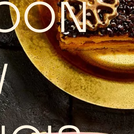
OON
W