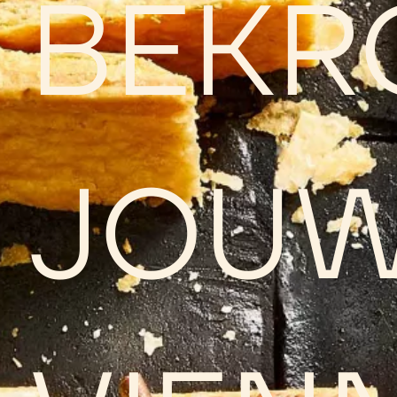
BEKR
JOU