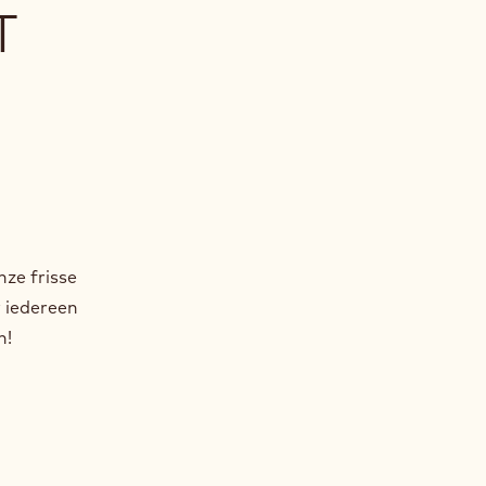
T
nze frisse
 iedereen
n!