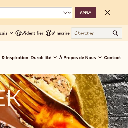
Close
Chercher
çais
S'identifier
S'inscrire
Cher
 & Inspiration
Durabilité
À Propos de Nous
Contact
EK