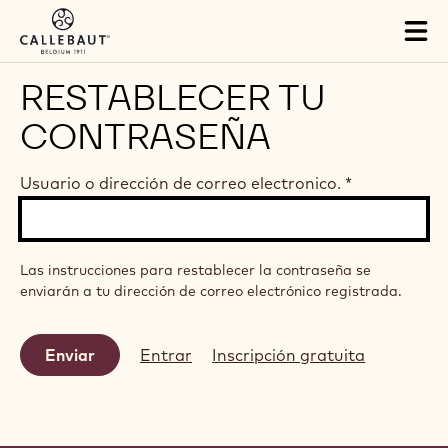
Skip to main content
Tog
mai
nav
RESTABLECER TU
CONTRASEÑA
Usuario o dirección de correo electronico.
*
Las instrucciones para restablecer la contraseña se
enviarán a tu dirección de correo electrónico registrada.
Entrar
Inscripción gratuita