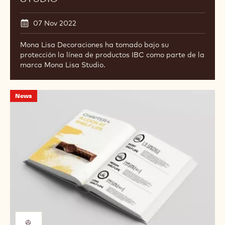
07 Nov 2022
Mona Lisa Decoraciones ha tomado bajo su
protección la línea de productos IBC como parte de la
marca Mona Lisa Studio.
"Chocolatier's
News
Kitchen"
se
lanza
en
la
final
del
World
Chocolate
Masters
Presentado