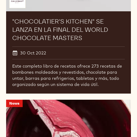
por
"CHOCOLATIER'S KITCHEN" SE
LANZA EN LA FINAL DEL WORLD
CHOCOLATE MASTERS
30 Oct 2022
Este completo libro de recetas ofrece 273 recetas de
bombones moldeados y revestidos, chocolate para
untar, barras para refrigerios, tabletas y más, todo
organizado según un sistema de vida útil.
Enciclopedia
News
del
Ruby:
Volumen
2