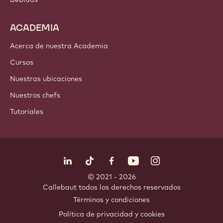
ACADEMIA
Acerca de nuestra Academia
Cursos
Nuestras ubicaciones
Nuestros chefs
Tutoriales
Síguenos
LinkedIn
TikTok
Opens in a new window.
Opens in a new window.
Facebook
YouTube
Opens in a new window
Instagram
Opens in a new w
Opens in
© 2021 - 2026
Callebaut
.
todos los derechos reservados
Footer
Términos y condiciones
-
Política de privacidad y cookies
meta