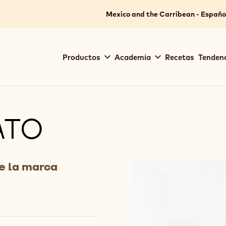
Mexico and the Carribean - Españo
Main
Productos
Academia
Recetas
Tendenc
navigation
Callebaut
ATO
de la marca