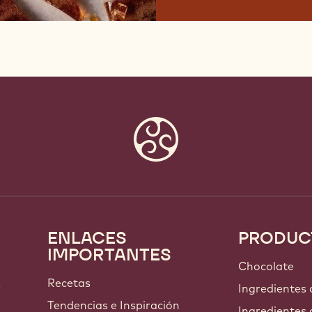
ENLACES
PRODUC
Footer
IMPORTANTES
Callebaut
Chocolate
Recetas
s
Ingredientes
Tendencias e Inspiración
Ingredientes 