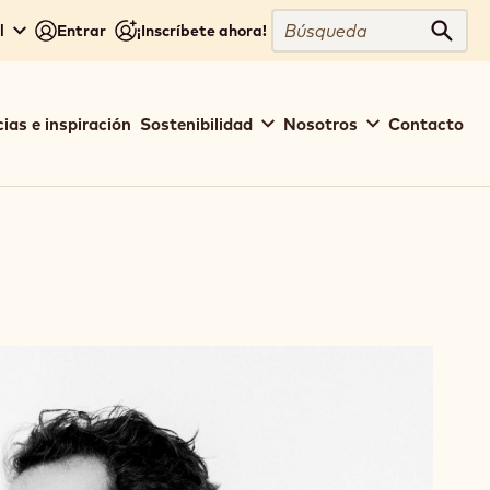
Búsqueda
l
Entrar
¡Inscríbete ahora!
Búsq
ias e inspiración
Sostenibilidad
Nosotros
Contacto