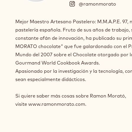
@ramonmorato
(
I
n
Mejor Maestro Artesano Pastelero: M.M.A.P.E. 97, m
s
pastelería española. Fruto de sus años de trabajo, 
t
a
constante afán de innovación, ha publicado su pr
g
MORATO chocolate" que fue galardonado con el Pr
r
Mundo del 2007 sobre el Chocolate otorgado por l
a
m
Gourmand World Cookbook Awards.
)
Apasionado por la investigación y la tecnología, co
.
sean especialmente didácticos.
O
p
e
Si quiere saber más cosas sobre Ramon Morató,
n
visite www.ramonmorato.com.
s
i
n
a