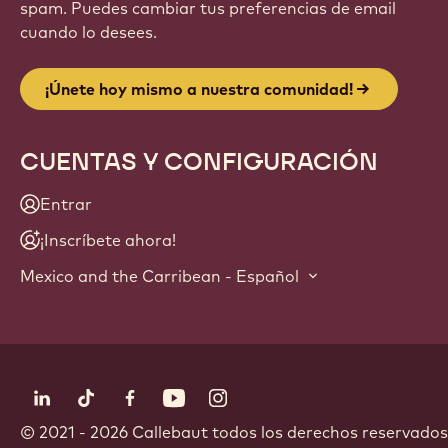
spam. Puedes cambiar tus preferencias de email
cuando lo desees.
¡Únete hoy mismo a nuestra comunidad!
CUENTAS Y CONFIGURACIÓN
Entrar
¡Inscríbete ahora!
Mexico and the Carribean - Español
Síguenos
LinkedIn
TikTok
Opens in a new window.
Facebook
Opens in a new window.
YouTube
Opens in a new window.
Instagram
Opens in a new window.
Opens in a new wi
© 2021 - 2026
Callebaut
.
todos los derechos reservados