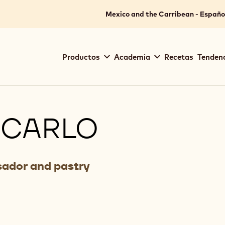
Mexico and the Carribean - Españo
Main
Productos
Academia
Recetas
Tendenc
navigation
Callebaut
 CARLO
ador and pastry