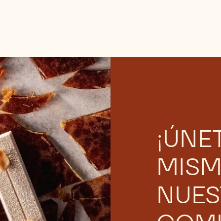
¡ÚNE
MISM
NUES