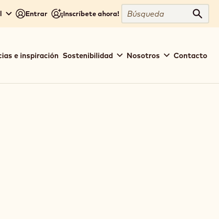
Búsqueda
l
Entrar
¡Inscríbete ahora!
Búsq
ias e inspiración
Sostenibilidad
Nosotros
Contacto