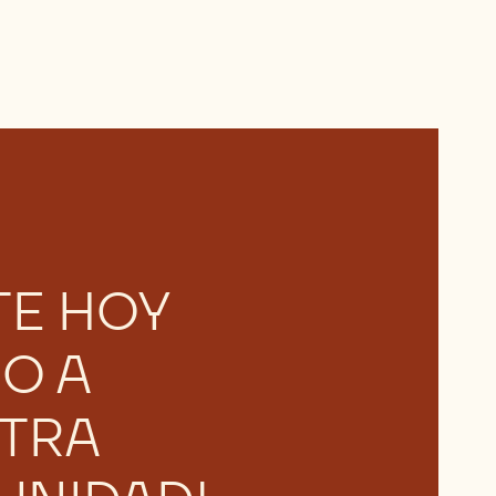
TE HOY
O A
TRA