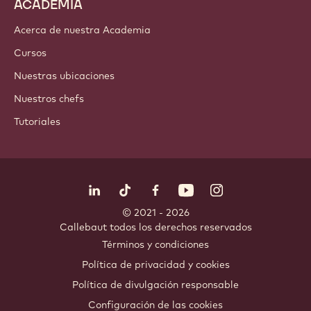
ACADEMIA
Acerca de nuestra Academia
Cursos
Nuestras ubicaciones
Nuestros chefs
Tutoriales
Síguenos
LinkedIn
TikTok
Opens in a new window.
Opens in a new window.
Facebook
YouTube
Opens in a new window
Instagram
Opens in a new w
Opens in
© 2021 - 2026
Callebaut
.
todos los derechos reservados
Footer
Términos y condiciones
-
Política de privacidad y cookies
meta
Política de divulgación responsable
navigation
Configuración de las cookies