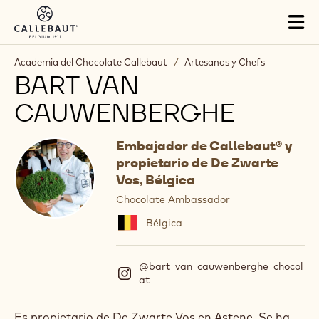
Skip to main content
Tog
mai
nav
Academia del Chocolate Callebaut
/
Artesanos y Chefs
BART VAN
CAUWENBERGHE
Embajador de Callebaut® y
propietario de De Zwarte
Vos, Bélgica
Chocolate Ambassador
Bélgica
@bart_van_cauwenberghe_chocol
at
(
I
n
Es propietario de De Zwarte Vos en Astene. Se ha