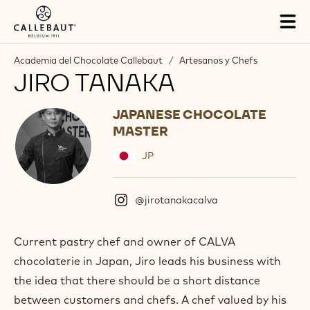
Skip to main content
Tog
mai
nav
Academia del Chocolate Callebaut
/
Artesanos y Chefs
JIRO TANAKA
JAPANESE CHOCOLATE
MASTER
JP
@jirotanakacalva
(
I
n
s
Current pastry chef and owner of CALVA
t
chocolaterie in Japan, Jiro leads his business with
a
g
the idea that there should be a short distance
r
between customers and chefs. A chef valued by his
a