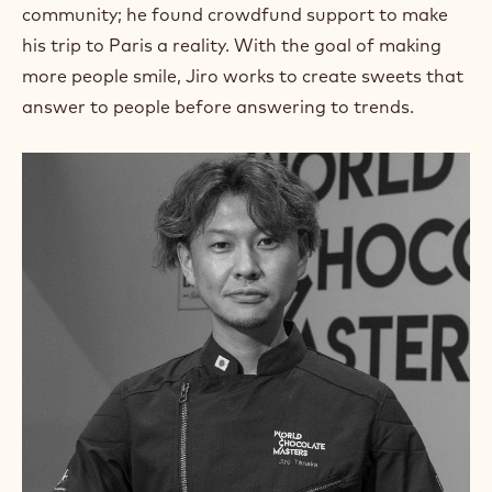
m
community; he found crowdfund support to make
)
his trip to Paris a reality. With the goal of making
.
more people smile, Jiro works to create sweets that
O
p
answer to people before answering to trends.
e
n
s
i
n
a
n
e
w
w
i
n
d
o
w
.