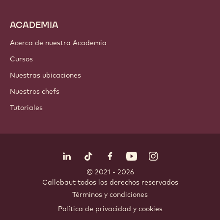
ACADEMIA
Acerca de nuestra Academia
Cursos
Nuestras ubicaciones
Nuestros chefs
Tutoriales
Síguenos
LinkedIn
TikTok
Opens in a new window.
Opens in a new window.
Facebook
YouTube
Opens in a new window
Instagram
Opens in a new w
Opens in
© 2021 - 2026
Callebaut
.
todos los derechos reservados
Footer
Términos y condiciones
-
Política de privacidad y cookies
meta