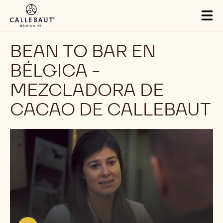
Skip to main content
Tog
mai
nav
BEAN TO BAR EN
BÉLGICA -
MEZCLADORA DE
CACAO DE CALLEBAUT
Reproducir
video:
https://youtu.be/x2wSGryAuOw