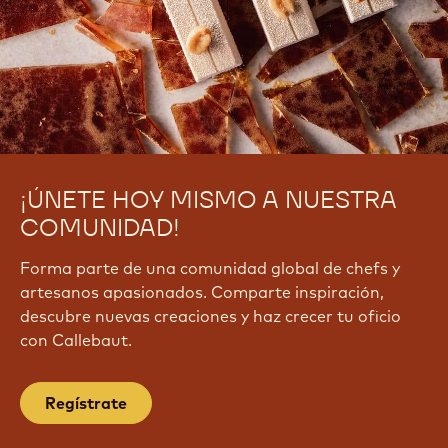
G
r
y
A
u
O
w
¡ÚNETE HOY MISMO A NUESTRA
COMUNIDAD!
Forma parte de una comunidad global de chefs y
artesanos apasionados. Comparte inspiración,
descubre nuevas creaciones y haz crecer tu oficio
con Callebaut.
Regístrate