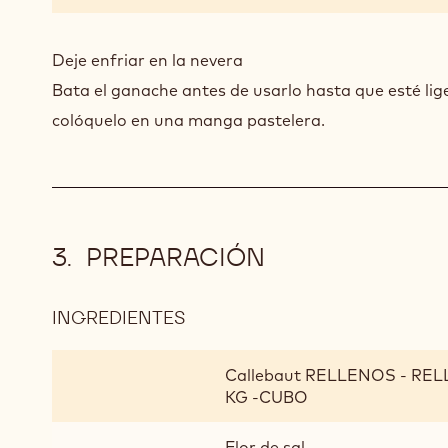
ORO
BATIDO
Deje enfriar en la nevera
Bata el ganache antes de usarlo hasta que esté lig
colóquelo en una manga pastelera.
PREPARACIÓN
INGREDIENTES
:
PREPARACIÓN
Callebaut RELLENOS - RE
KG -CUBO
Flor de sal