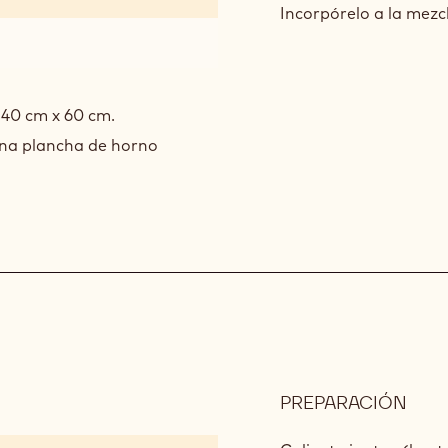
80
Incorpórelo a la mezcl
 40 cm x 60 cm.
una plancha de horno
PREPARACIÓN
:
GAN