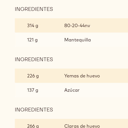
INGREDIENTES
:
ESPONJA
POWER
314 g
80-20-44nv
80
121 g
Mantequilla
INGREDIENTES
:
ESPONJA
POWER
226 g
Yemas de huevo
80
137 g
Azúcar
INGREDIENTES
:
ESPONJA
POWER
266 g
Claras de huevo