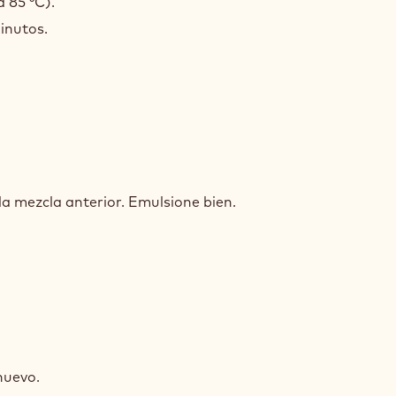
a 85 °C).
inutos.
IDO
ACHE
 la mezcla anterior. Emulsione bien.
IDO
ACHE
nuevo.