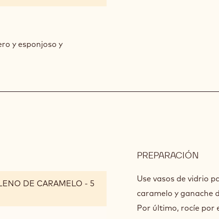
ORO
BAT
ero y esponjoso y
PREPARACIÓN
:
PRE
Use vasos de vidrio p
LLENO DE CARAMELO - 5
caramelo y ganache d
Por último, rocíe po