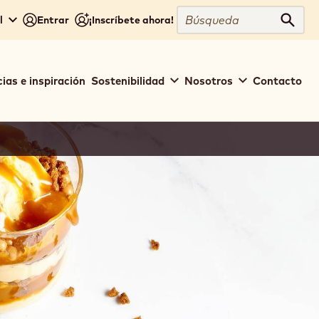
Búsqueda
l
Entrar
¡Inscríbete ahora!
Búsq
ias e inspiración
Sostenibilidad
Nosotros
Contacto