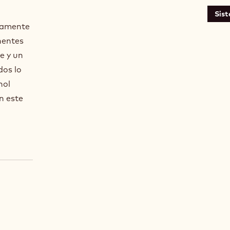
Sis
adamente
nentes
e y un
dos lo
hol
n este