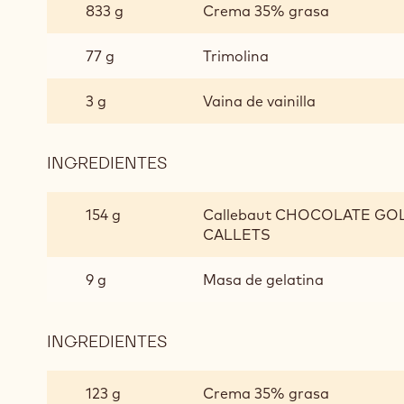
DE
833 g
Crema 35% grasa
ORO
BATIDO
77 g
Trimolina
3 g
Vaina de vainilla
INGREDIENTES
:
GANACHE
DE
154 g
Callebaut CHOCOLATE GOLD
ORO
CALLETS
BATIDO
9 g
Masa de gelatina
INGREDIENTES
:
GANACHE
DE
123 g
Crema 35% grasa