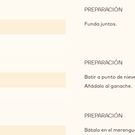
PREPARACIÓN
:
ESP
POW
Funda juntos.
80
PREPARACIÓN
:
ESP
POW
Batir a punto de niev
80
Añádalo al ganach
PREPARACIÓN
:
ESP
POW
Bátalo en el merengu