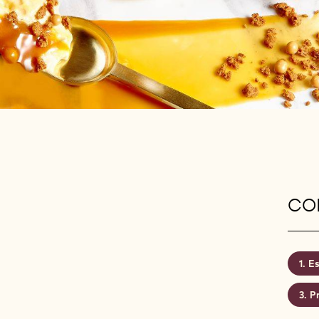
CON
Es
P