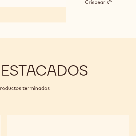
Crispearls™
DESTACADOS
 productos terminados