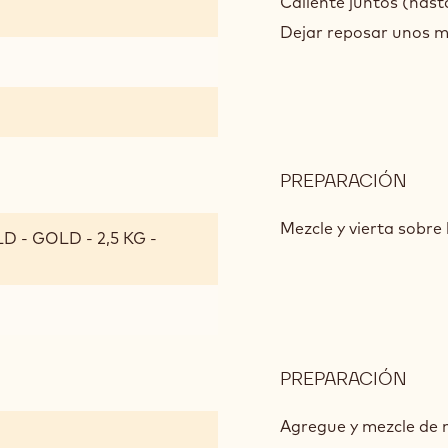
DE
Caliente juntos (hast
ORO
Dejar reposar unos m
BAT
PREPARACIÓN
:
GAN
DE
Mezcle y vierta sobre
 - GOLD - 2,5 KG -
ORO
BAT
PREPARACIÓN
:
GAN
DE
Agregue y mezcle de 