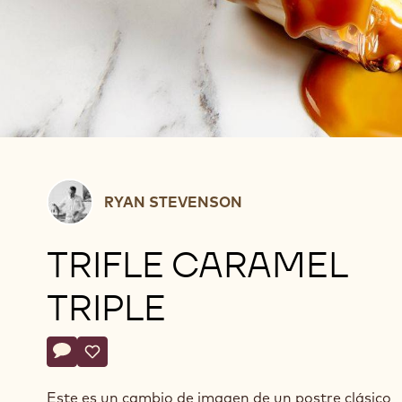
Ryan
RYAN STEVENSON
Stevenson
TRIFLE CARAMEL
TRIPLE
Actions
Escriba un comentario
- Trifle Caramel triple
Guardar
- Trifle Caramel triple
Este es un cambio de imagen de un postre clásico