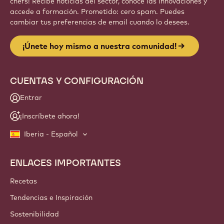
chefs! Recibe noticias del sector, conoce las innovaciones y
accede a formación. Prometido: cero spam. Puedes
cambiar tus preferencias de email cuando lo desees.
¡Únete hoy mismo a nuestra comunidad!
CUENTAS Y CONFIGURACIÓN
Entrar
¡Inscríbete ahora!
Iberia - Español
ENLACES IMPORTANTES
Footer
Callebaut
Recetas
Tendencias e Inspiración
Sostenibilidad