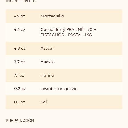
INGREDIENTES
:
SABLÉ
BRETÓN
4.9 oz
Mantequilla
DE
PISTACHOS
4.6 oz
Cacao Barry PRALINÉ - 70%
PISTACHOS - PASTA - 1KG
4.8 oz
Azúcar
3.7 oz
Huevos
7.1 oz
Harina
0.2 oz
Levadura en polvo
0.1 oz
Sal
PREPARACIÓN
:
SABLÉ