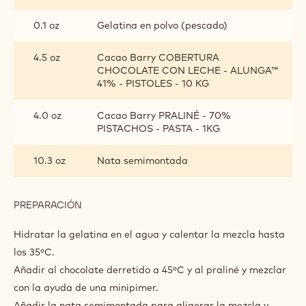
0.1 oz
Gelatina en polvo (pescado)
4.5 oz
Cacao Barry COBERTURA
CHOCOLATE CON LECHE - ALUNGA™
41% - PISTOLES - 10 KG
4.0 oz
Cacao Barry PRALINÉ - 70%
PISTACHOS - PASTA - 1KG
10.3 oz
Nata semimontada
PREPARACIÓN
:
MOUSSE
DE
Hidratar la gelatina en el agua y calentar la mezcla hasta
PISTACHOS
los 35ºC.
Añadir al chocolate derretido a 45ºC y al praliné y mezclar
con la ayuda de una minipimer.
Añadir la nata semimontada para aligerar la mezcla y