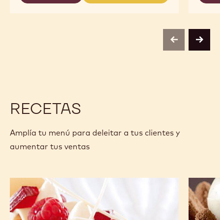
-
COBERTURA
COBERTURA
ALUNGA™
CHOCOLATE
CHOCOLATE
41%
CON
CON
-
LECHE
LECHE
PISTOLES
-
-
previous
next
-
ALUNGA™
ALUNGA™
5
41%
41%
KG
-
-
PISTOLES
PISTOLES
-
-
5
5
KG
KG
RECETAS
Amplía tu menú para deleitar a tus clientes y
aumentar tus ventas
Milhojas
Chocola
Zéphyr™
Dome