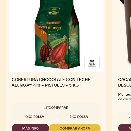
COBERTURA CHOCOLATE CON LECHE -
CACA
ALUNGA™ 41% - PISTOLES - 5 KG
DESOD
Manteca
de caca
COMPARAR
-
COBERTURA
Tamaños disponibles
10KG BOLSA
5KG BOLSA
CHOCOLATE
CON
MÁS INFO
COMPRAR AHORA
M
LECHE
-
-