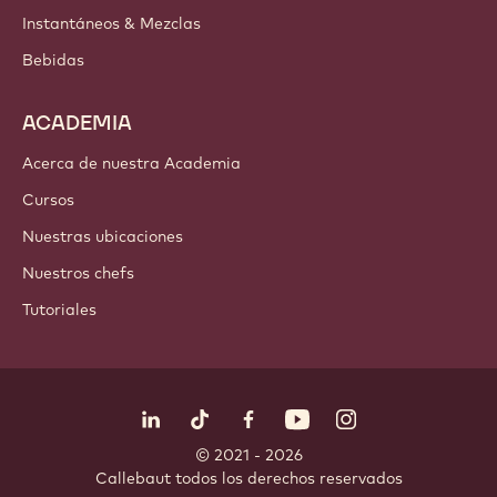
Instantáneos & Mezclas
Bebidas
ACADEMIA
Acerca de nuestra Academia
Cursos
Nuestras ubicaciones
Nuestros chefs
Tutoriales
Síguenos
LinkedIn
TikTok
Opens in a new window.
Opens in a new window.
Facebook
YouTube
Opens in a new window
Instagram
Opens in a new w
Opens in
© 2021 - 2026
Callebaut
.
todos los derechos reservados