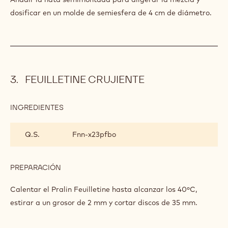
dosificar en un molde de semiesfera de 4 cm de diámetro.
FEUILLETINE CRUJIENTE
INGREDIENTES
:
FEUILLETINE
CRUJIENTE
Q.S.
Fnn-x23pfbo
PREPARACIÓN
:
FEUILLETINE
CRUJIENTE
Calentar el Pralin Feuilletine hasta alcanzar los 40ºC,
estirar a un grosor de 2 mm y cortar discos de 35 mm.