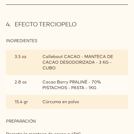
EFECTO TERCIOPELO
INGREDIENTES
:
EFECTO
TERCIOPELO
3.5 oz
Callebaut CACAO - MANTECA DE
CACAO DESODORIZADA - 3 KG -
CUBO
2.8 oz
Cacao Barry PRALINÉ - 70%
PISTACHOS - PASTA - 1KG
15.4 gr
Cúrcuma en polvo
PREPARACIÓN
:
EFECTO
TERCIOPELO
Derretir la manteca de cacao a 45ºC.