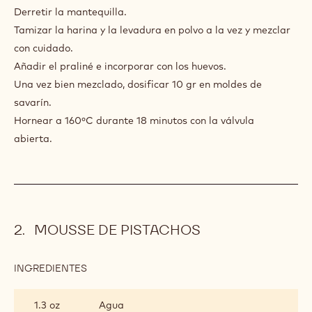
BRETÓN
Derretir la mantequilla.
DE
Tamizar la harina y la levadura en polvo a la vez y mezclar
PISTACHOS
con cuidado.
Añadir el praliné e incorporar con los huevos.
Una vez bien mezclado, dosificar 10 gr en moldes de
savarín.
Hornear a 160ºC durante 18 minutos con la válvula
abierta.
MOUSSE DE PISTACHOS
INGREDIENTES
:
MOUSSE
DE
1.3 oz
Agua
PISTACHOS