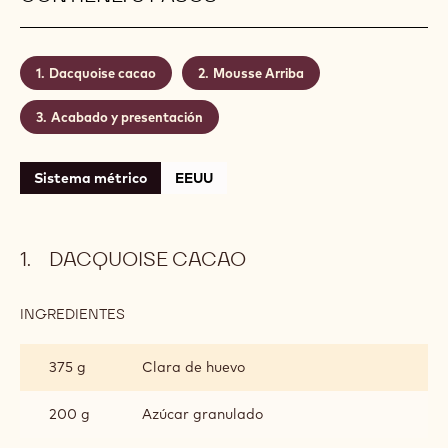
mousse de chocolate con el chocolate con leche
Origen Arriba, para conseguir una mousse de
chocolate ligera y encantadora con notas frescas y
ligeramente ácidas. Apunte: esta receta requiere
algunas habilidades avanzadas de pastelería.
Nivel:
Medio
CONTIENE: 3 PASOS
Dacquoise cacao
Mousse Arriba
Acabado y presentación
Sistema métrico
EEUU