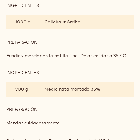
MOUSSE
ARRIBA
25 g
Azúcar
100 g
Yemas de huevo
PREPARACIÓN
:
MOUSSE
ARRIBA
Batir y mezclar con la nata para darle la consistencia de
una crema fina.
INGREDIENTES
:
MOUSSE
ARRIBA
1000 g
Callebaut Arriba
PREPARACIÓN
:
MOUSSE
ARRIBA
Fundir y mezclar en la natilla fina. Dejar enfriar a 35 ° C.