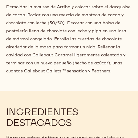
INGREDIENTES
:
ACABADO
Y
Q.S.
Fwf-z2cara
PRESENTACIÓN
Q.S.
Chm-sc-wdnv
Q.S.
Chd-dc-13958
PREPARACIÓN
:
ACABADO
Y
Demoldar la mousse de Arriba y colocar sobre el dacquoise
PRESENTACIÓN
de cacao. Rociar con una mezcla de manteca de cacao y
chocolate con leche (50/50). Decorar con una bolsa de
pastelería llena de chocolate con leche y pipa en una losa
de mármol congelado. Enrolla las cuerdas de chocolate
alrededor de la masa para formar un nido. Rellenar la
cavidad con Callebaut Caramel ligeramente calentado y