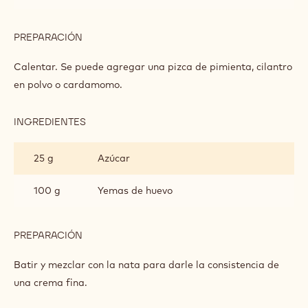
MOUSSE ARRIBA
INGREDIENTES
:
MOUSSE
ARRIBA
250 ml
Leche
250 ml
Nata
PREPARACIÓN
:
MOUSSE
ARRIBA
Calentar. Se puede agregar una pizca de pimienta, cilantro
en polvo o cardamomo.
INGREDIENTES
: