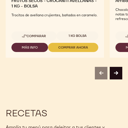
FRUTOS SECOS - CROCANTI AVELLANAS -
Arriba
1 KG - BOLSA
Chocola
notas t
Trocitos de avellana crujientes, bañados en caramelo.
refresc
Tamaños disponibles
1 KG BOLSA
COMPARAR
-
FRUTOS
SECOS
MÁS INFO
COMPRAR AHORA
M
-
-
-
FRUTOS
FRUTOS