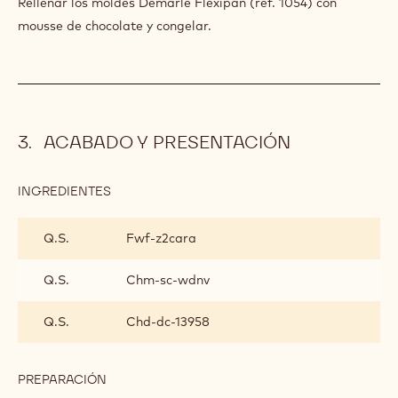
INGREDIENTES
:
MOUSSE
ARRIBA
900 g
Media nata montada 35%
PREPARACIÓN
:
MOUSSE
ARRIBA
Mezclar cuidadosamente.
Rellenar los moldes Demarle Flexipan (ref. 1054) con
mousse de chocolate y congelar.
ACABADO Y PRESENTACIÓN