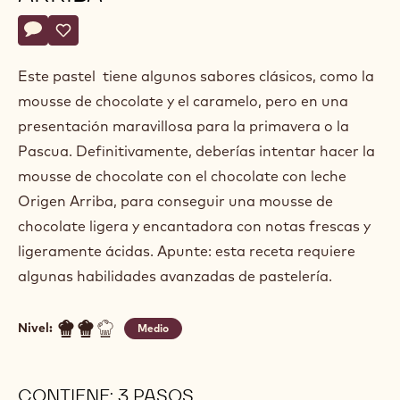
Axel
AXEL SACHEM
Sachem
NIDO PASCUA CHOCOLATE
ARRIBA
Actions
Escriba un comentario
- Nido Pascua chocolate Arriba
Guardar
- Nido Pascua chocolate Arriba
Este pastel tiene algunos sabores clásicos, como la
mousse de chocolate y el caramelo, pero en una
presentación maravillosa para la primavera o la
Pascua. Definitivamente, deberías intentar hacer la