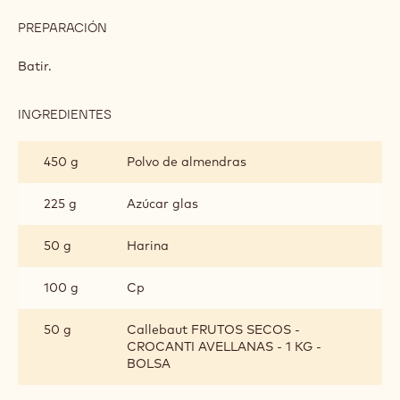
DACQUOISE CACAO
INGREDIENTES
:
DACQUOISE
CACAO
375 g
Clara de huevo
200 g
Azúcar granulado
PREPARACIÓN
:
DACQUOISE
CACAO
Batir.
INGREDIENTES
:
DACQUOISE
CACAO
450 g
Polvo de almendras