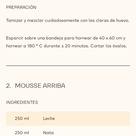
225 g
Azúcar glas
50 g
Harina
100 g
Cp
50 g
Callebaut FRUTOS SECOS -
CROCANTI AVELLANAS - 1 KG -
BOLSA
PREPARACIÓN
:
DACQUOISE
CACAO
Tamizar y mezclar cuidadosamente con las claras de huevo.
Esparcir sobre una bandeja para hornear de 40 x 60 cm y
hornear a 180 ° C durante ± 20 minutos. Cortar los óvalos.