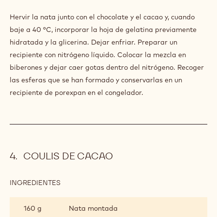
SHOTS
DE
Hervir la nata junto con el chocolate y el cacao y, cuando
CHOCOLATE
baje a 40 °C, incorporar la hoja de gelatina previamente
hidratada y la glicerina. Dejar enfriar. Preparar un
recipiente con nitrógeno líquido. Colocar la mezcla en
biberones y dejar caer gotas dentro del nitrógeno. Recoger
las esferas que se han formado y conservarlas en un
recipiente de porexpan en el congelador.
COULIS DE CACAO
INGREDIENTES
:
COULIS
DE
160 g
Nata montada
CACAO