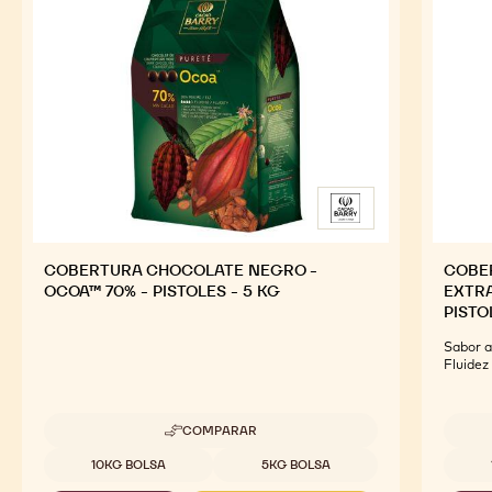
COBERTURA CHOCOLATE NEGRO -
COBE
OCOA™ 70% - PISTOLES - 5 KG
EXTRA
PISTO
Sabor a
Fluidez
COMPARAR
-
COBERTURA
Tamaños disponibles
Tamaño
10KG BOLSA
5KG BOLSA
CHOCOLATE
NEGRO