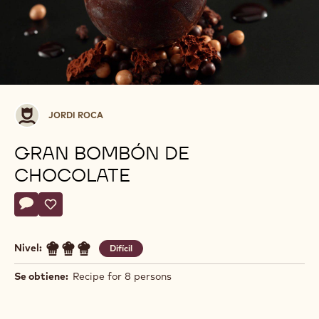
Jordi
JORDI ROCA
Roca
GRAN BOMBÓN DE
CHOCOLATE
Actions
Escriba un comentario
- Gran bombón de chocolate
Guardar
- Gran bombón de chocolate
Nivel:
Difícil
Se obtiene:
Recipe for 8 persons