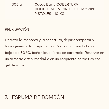
300 g
Cacao Barry COBERTURA
CHOCOLATE NEGRO - OCOA™ 70% -
PISTOLES - 10 KG
PREPARACIÓN
:
BAÑO
DE
Derretir la manteca y la cobertura, dejar atemperar y
CHOCOLATE
homogeneizar la preparación. Cuando la mezcla haya
bajado a 30 °C, bañar las esferas de caramelo. Reservar en
un armario antihumedad o en un recipiente hermético con
gel de sílice.
ESPUMA DE BOMBÓN