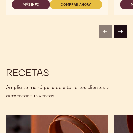
MÁS INFO
COMPRAR AHORA
M
-
-
-
OCOA™
COBERTURA
COBERTURA
70%
CHOCOLATE
CHOCOLATE
-
NEGRO
NEGRO
PISTOLES
-
-
-
OCOA™
OCOA™
previous
next
5
70%
70%
KG
-
-
PISTOLES
PISTOLES
-
-
5
5
KG
KG
RECETAS
Amplía tu menú para deleitar a tus clientes y
aumentar tus ventas
Entremets
The
Alunga&trade;
Perfect
Match