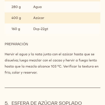
280 g
Agua
400 g
Azúcar
160 g
Dcp-22gt
PREPARACIÓN
:
COULIS
DE
Hervir el agua y la nata junto con el azúcar hasta que se
CACAO
disuelva; luego mezclar con el cacao y hervir a fuego lento
hasta que la mezcla alcance 103 °C. Verificar la textura en
frío, colar y reservar.
ESFERA DE AZÚCAR SOPLADO