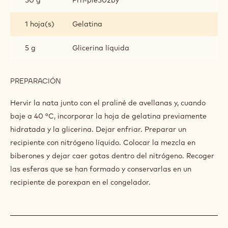
1 hoja(s)
Gelatina
5 g
Glicerina líquida
PREPARACIÓN
:
SHOTS
DE
Hervir la nata junto con el praliné de avellanas y, cuando
PRALINÉ
baje a 40 °C, incorporar la hoja de gelatina previamente
hidratada y la glicerina. Dejar enfriar. Preparar un
recipiente con nitrógeno líquido. Colocar la mezcla en
biberones y dejar caer gotas dentro del nitrógeno. Recoger
las esferas que se han formado y conservarlas en un
recipiente de porexpan en el congelador.