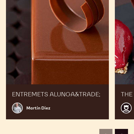
ENTREMETS ALUNGA&TRADE;
THE
Martin
Anto
Martin Diez
Diez
Weyl