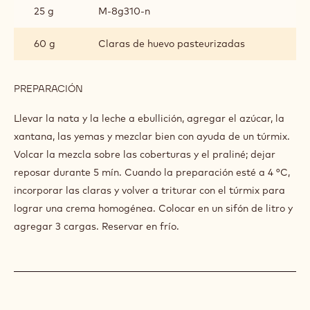
25 g
M-8g310-n
60 g
Claras de huevo pasteurizadas
PREPARACIÓN
:
ESPUMA
DE
Llevar la nata y la leche a ebullición, agregar el azúcar, la
BOMBÓN
xantana, las yemas y mezclar bien con ayuda de un túrmix.
Volcar la mezcla sobre las coberturas y el praliné; dejar
reposar durante 5 mín. Cuando la preparación esté a 4 °C,
incorporar las claras y volver a triturar con el túrmix para
lograr una crema homogénea. Colocar en un sifón de litro y
agregar 3 cargas. Reservar en frío.