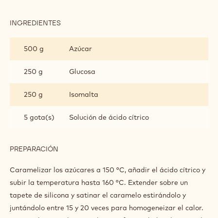
INGREDIENTES
:
ESFERA
DE
500 g
Azúcar
AZÚCAR
SOPLADO
250 g
Glucosa
250 g
Isomalta
5 gota(s)
Solución de ácido cítrico
PREPARACIÓN
:
ESFERA
DE
Caramelizar los azúcares a 150 °C, añadir el ácido cítrico y
AZÚCAR
subir la temperatura hasta 160 °C. Extender sobre un
SOPLADO
tapete de silicona y satinar el caramelo estirándolo y
juntándolo entre 15 y 20 veces para homogeneizar el calor.