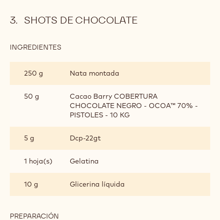
SHOTS DE CHOCOLATE
INGREDIENTES
:
SHOTS
DE
250 g
Nata montada
CHOCOLATE
50 g
Cacao Barry COBERTURA
CHOCOLATE NEGRO - OCOA™ 70% -
PISTOLES - 10 KG
5 g
Dcp-22gt
1 hoja(s)
Gelatina
10 g
Glicerina líquida
PREPARACIÓN
: