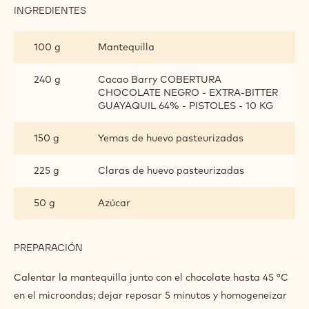
INGREDIENTES
:
BIZCOCHO
DE
100 g
Mantequilla
CHOCOLATE
240 g
Cacao Barry COBERTURA
CHOCOLATE NEGRO - EXTRA-BITTER
GUAYAQUIL 64% - PISTOLES - 10 KG
150 g
Yemas de huevo pasteurizadas
225 g
Claras de huevo pasteurizadas
50 g
Azúcar
PREPARACIÓN
:
BIZCOCHO
DE
Calentar la mantequilla junto con el chocolate hasta 45 °C
CHOCOLATE
en el microondas; dejar reposar 5 minutos y homogeneizar