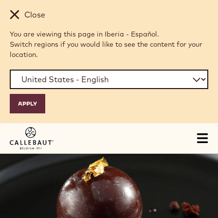
Skip to main content
Close
You are viewing this page in Iberia - Español.
Switch regions if you would like to see the content for your
location.
Tog
mai
nav