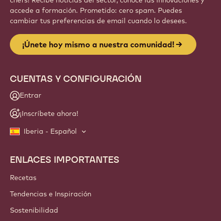
chefs! Recibe noticias del sector, conoce las innovaciones y
accede a formación. Prometido: cero spam. Puedes
cambiar tus preferencias de email cuando lo desees.
¡Únete hoy mismo a nuestra comunidad!
CUENTAS Y CONFIGURACIÓN
Entrar
¡Inscríbete ahora!
Iberia - Español
ENLACES IMPORTANTES
Footer
Callebaut
Recetas
Tendencias e Inspiración
Sostenibilidad