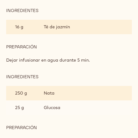
DE
JAZMÍN
INGREDIENTES
:
GANACHE
DE
16 g
Té de jazmín
TÉ
DE
JAZMÍN
PREPARACIÓN
:
GANACHE
DE
Dejar infusionar en agua durante 5 min.
TÉ
DE
JAZMÍN
INGREDIENTES
:
GANACHE
DE
250 g
Nata
TÉ
DE
JAZMÍN
25 g
Glucosa
PREPARACIÓN
:
GANACHE