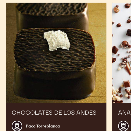
Chocolates
Anarqui
de
de
los
chocola
Andes
CHOCOLATES DE LOS ANDES
ANA
Paco
Jordi
Paco Torreblanca