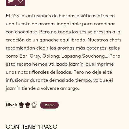
Actions
Escriba un comentario
- Ganache de té de jazmín
Guardar
- Ganache de té de jazmín
El té y las infusiones de hierbas asiáticas ofrecen
una fuente de aromas inagotable para combinar
con chocolate. Pero no todos los tés se prestan a la
creación de un ganache equilibrado. Nuestros chefs
recomiendan elegir los aromas más potentes, tales
como Earl Grey, Oolong, Lapsang Souchong... Para
esta receta hemos utilizado jazmín, que imprime
unas notas florales delicadas. Pero no deje el té
infusionar durante demasiado tiempo, ya que el
jazmín tiende a volverse amargo.
Nivel:
Medio
CONTIENE: 1 PASO