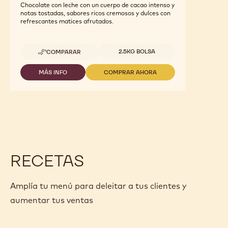
Chocolate con leche con un cuerpo de cacao intenso y
notas tostadas, sabores ricos cremosos y dulces con
refrescantes matices afrutados.
Tamaños disponibles
2.5KG BOLSA
COMPARAR
-
ARRIBA
MÁS INFO
COMPRAR AHORA
-
-
ARRIBA
ARRIBA
RECETAS
Amplía tu menú para deleitar a tus clientes y
aumentar tus ventas