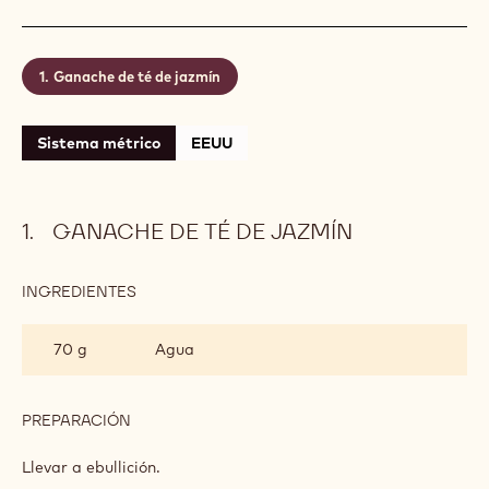
Ganache de té de jazmín
Sistema métrico
EEUU
GANACHE DE TÉ DE JAZMÍN
INGREDIENTES
:
GANACHE
DE
70 g
Agua
TÉ
DE
JAZMÍN
PREPARACIÓN
:
GANACHE
DE
Llevar a ebullición.
TÉ