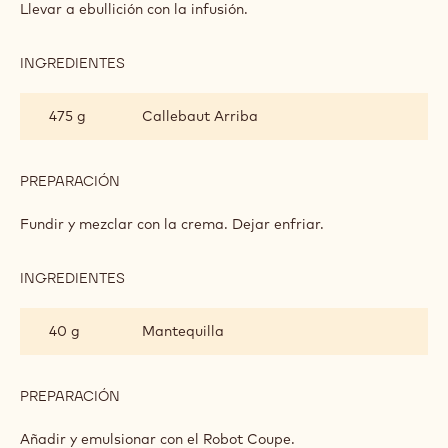
DE
Llevar a ebullición con la infusión.
TÉ
DE
JAZMÍN
INGREDIENTES
:
GANACHE
DE
475 g
Callebaut Arriba
TÉ
DE
JAZMÍN
PREPARACIÓN
:
GANACHE
DE
Fundir y mezclar con la crema. Dejar enfriar.
TÉ
DE
JAZMÍN
INGREDIENTES
:
GANACHE
DE
40 g
Mantequilla
TÉ
DE
JAZMÍN
PREPARACIÓN
:
GANACHE
DE
Añadir y emulsionar con el Robot Coupe.