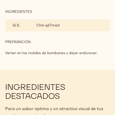
TÉ
DE
JAZMÍN
INGREDIENTES
:
GANACHE
DE
Q.S.
Chd-q67mad
TÉ
DE
JAZMÍN
PREPARACIÓN
:
GANACHE
DE
Verter en los moldes de bombones y dejar endurecer.
TÉ
DE
JAZMÍN
INGREDIENTES
DESTACADOS
Para un sabor óptimo y un atractivo visual de tus