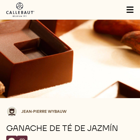
Skip to main content
Tog
mai
nav
Jean-
JEAN-PIERRE WYBAUW
Pierre
Wybauw
GANACHE DE TÉ DE JAZMÍN