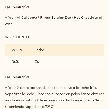
PREPARACIÓN
:
DELICIA
DE
Añadir el Callebaut® Finest Belgian Dark Hot Chocolate al
CHOCOLATE
vaso.
INTENSO
INGREDIENTES
:
DELICIA
DE
200 g
Leche
CHOCOLATE
INTENSO
Q.S.
Cp
PREPARACIÓN
:
DELICIA
DE
Añadir 2 cucharaditas de cacao en polvo a la leche fría.
CHOCOLATE
Vaporizar la leche junto con el cacao en polvo hasta obtener
INTENSO
una buena cantidad de espuma y verterla en el vaso. (Se
recomienda vaporizar a 72°C).