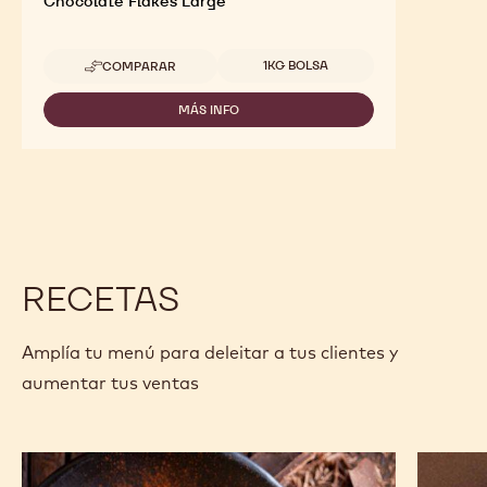
Chocolate Flakes Large
Tamaños disponibles
1KG BOLSA
COMPARAR
-
CHOCOLATE
FLAKES
MÁS INFO
-
LARGE
CHOCOLATE
FLAKES
LARGE
RECETAS
Amplía tu menú para deleitar a tus clientes y
aumentar tus ventas
Trufas
Opéra