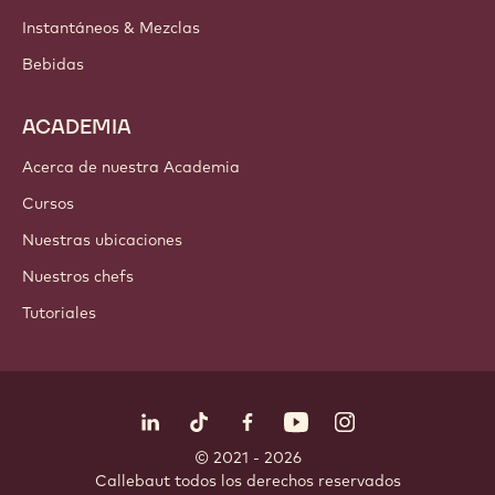
Instantáneos & Mezclas
Bebidas
ACADEMIA
Acerca de nuestra Academia
Cursos
Nuestras ubicaciones
Nuestros chefs
Tutoriales
Síguenos
LinkedIn
TikTok
Opens in a new window.
Opens in a new window.
Facebook
YouTube
Opens in a new window
Instagram
Opens in a new w
Opens in
© 2021 - 2026
Callebaut
.
todos los derechos reservados