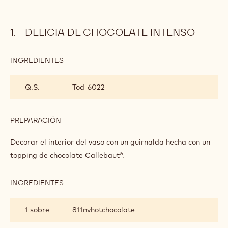
DELICIA DE CHOCOLATE INTENSO
INGREDIENTES
:
DELICIA
DE
Q.S.
Tod-6022
CHOCOLATE
INTENSO
PREPARACIÓN
:
DELICIA
DE
Decorar el interior del vaso con un guirnalda hecha con un
CHOCOLATE
topping de chocolate Callebaut®.
INTENSO
INGREDIENTES
:
DELICIA
DE
1 sobre
811nvhotchocolate
CHOCOLATE
INTENSO