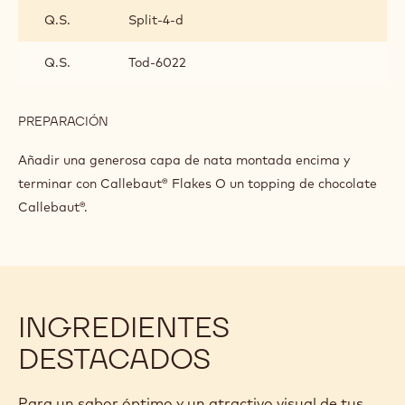
DE
Q.S.
Split-4-d
DECORACIÓN
Q.S.
Tod-6022
PREPARACIÓN
:
CONSEJO
DE
Añadir una generosa capa de nata montada encima y
DECORACIÓN
terminar con Callebaut® Flakes O un topping de chocolate
Callebaut®.
INGREDIENTES
DESTACADOS
Para un sabor óptimo y un atractivo visual de tus