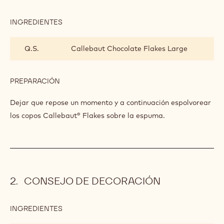
INGREDIENTES
:
DELICIA
DE
Q.S.
Callebaut Chocolate Flakes Large
CHOCOLATE
INTENSO
PREPARACIÓN
:
DELICIA
DE
Dejar que repose un momento y a continuación espolvorear
CHOCOLATE
los copos Callebaut® Flakes sobre la espuma.
INTENSO
CONSEJO DE DECORACIÓN
INGREDIENTES
:
CONSEJO