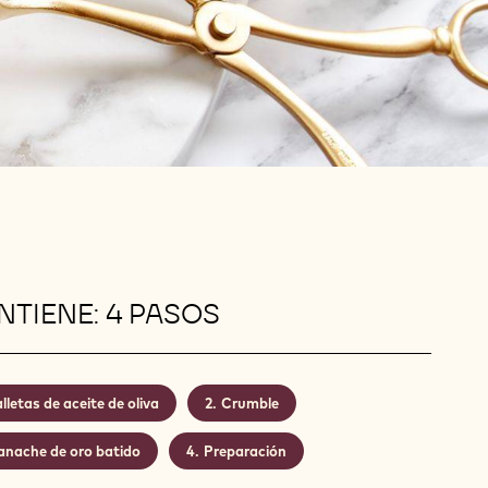
TIENE: 4 PASOS
lletas de aceite de oliva
Crumble
anache de oro batido
Preparación