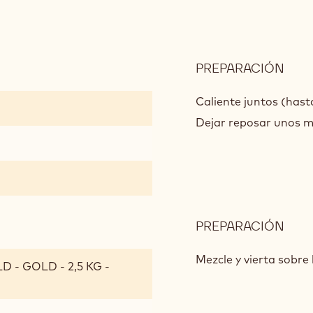
PREPARACIÓN
:
GAN
DE
Caliente juntos (hast
ORO
Dejar reposar unos m
BAT
PREPARACIÓN
:
GAN
DE
Mezcle y vierta sobre
 - GOLD - 2,5 KG -
ORO
BAT