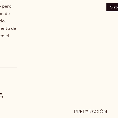
- pero
Sis
ón de
do.
uenta de
en el
A
PREPARACIÓN
:
GAL