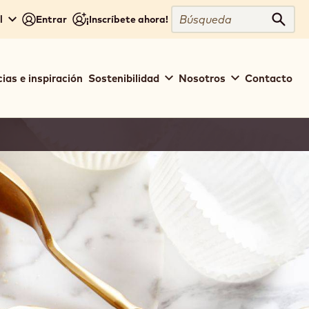
Búsqueda
l
Entrar
¡Inscríbete ahora!
Búsq
ias e inspiración
Sostenibilidad
Nosotros
Contacto