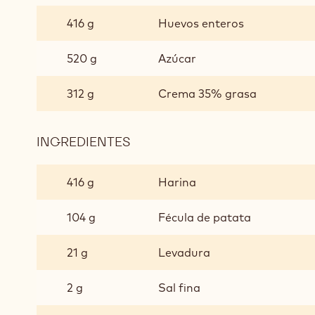
DE
416 g
Huevos enteros
ACEITE
DE
520 g
Azúcar
OLIVA
312 g
Crema 35% grasa
INGREDIENTES
:
GALLETAS
DE
416 g
Harina
ACEITE
DE
104 g
Fécula de patata
OLIVA
21 g
Levadura
2 g
Sal fina