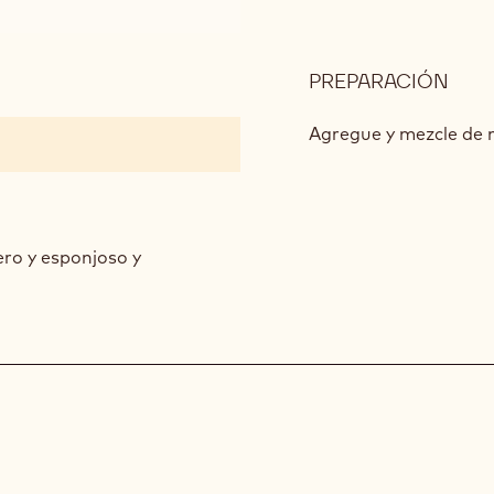
PREPARACIÓN
:
GAN
DE
Agregue y mezcle de 
ORO
BAT
ero y esponjoso y