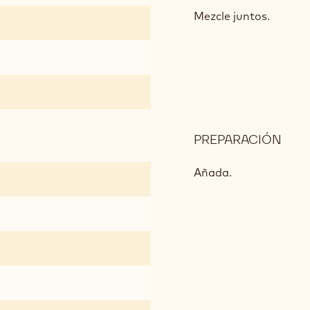
DE
Mezcle juntos.
ACE
DE
OLI
PREPARACIÓN
:
GAL
DE
Añada.
ACE
DE
OLI