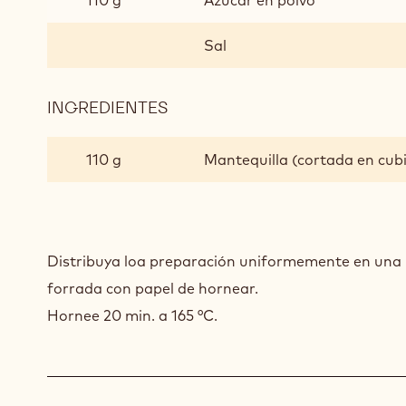
110 g
Azúcar en polvo
Sal
INGREDIENTES
:
CRUMBLE
110 g
Mantequilla (cortada en cub
Distribuya loa preparación uniformemente en una
forrada con papel de hornear.
Hornee 20 min. a 165 °C.