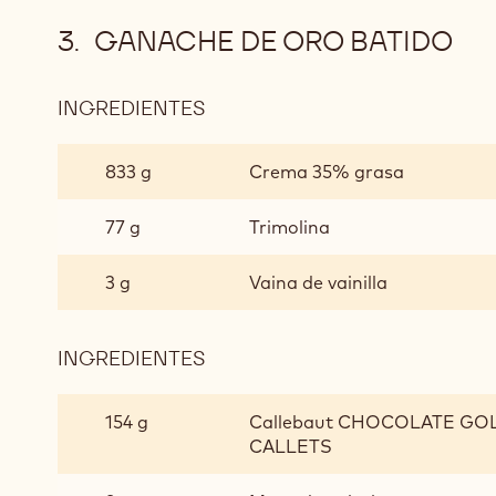
GANACHE DE ORO BATIDO
INGREDIENTES
:
GANACHE
DE
833 g
Crema 35% grasa
ORO
BATIDO
77 g
Trimolina
3 g
Vaina de vainilla
INGREDIENTES
:
GANACHE
DE
154 g
Callebaut CHOCOLATE GOLD
ORO
CALLETS
BATIDO