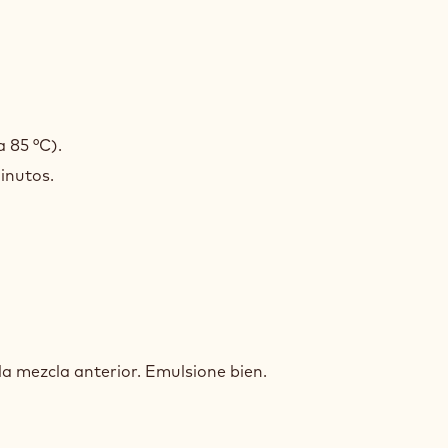
ACHE
a 85 °C).
inutos.
IDO
ACHE
 la mezcla anterior. Emulsione bien.
IDO