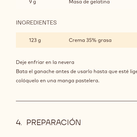
9 g
Masa de gelatina
INGREDIENTES
:
GANACHE
DE
123 g
Crema 35% grasa
ORO
BATIDO
Deje enfriar en la nevera
Bata el ganache antes de usarlo hasta que esté lig
colóquelo en una manga pastelera.
PREPARACIÓN