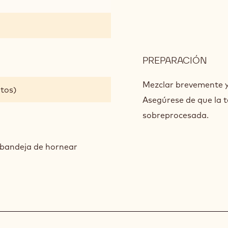
PREPARACIÓN
:
CRU
Mezclar brevemente y
itos)
Asegúrese de que la 
sobreprocesada.
 bandeja de hornear