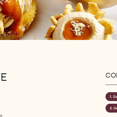
TE
CON
Ga
G
rá