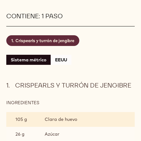
CONTIENE: 1 PASO
Crispearls y turrón de jengibre
Sistema métrico
EEUU
CRISPEARLS Y TURRÓN DE JENGIBRE
INGREDIENTES
:
CRISPEARLS
Y
105 g
Clara de huevo
TURRÓN
DE
JENGIBRE
26 g
Azúcar