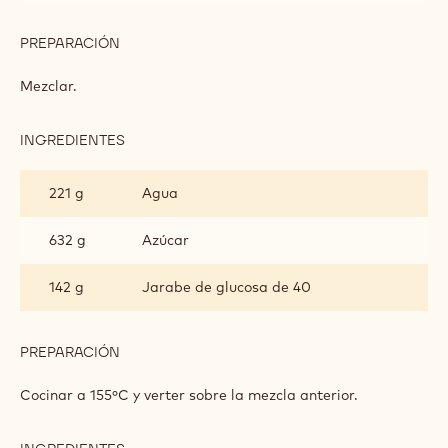
PREPARACIÓN
:
CRISPEARLS
Y
Mezclar.
TURRÓN
DE
JENGIBRE
INGREDIENTES
:
CRISPEARLS
Y
221 g
Agua
TURRÓN
DE
JENGIBRE
632 g
Azúcar
142 g
Jarabe de glucosa de 40
PREPARACIÓN
:
CRISPEARLS
Y
Cocinar a 155ºC y verter sobre la mezcla anterior.
TURRÓN
DE
JENGIBRE