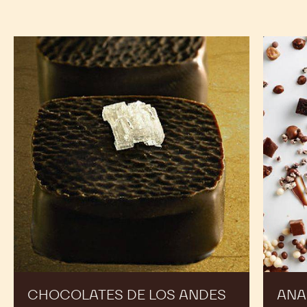
Chocolates
Anarqui
de
de
los
chocola
Andes
CHOCOLATES DE LOS ANDES
ANA