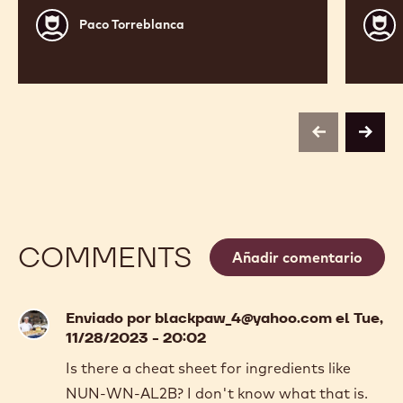
Paco
Jordi
Paco Torreblanca
Torreblanca
Roca
previous
next
COMMENTS
Añadir comentario
Enviado por
blackpaw_4@yahoo.com
el Tue,
11/28/2023 - 20:02
Is there a cheat sheet for ingredients like
NUN-WN-AL2B? I don't know what that is.