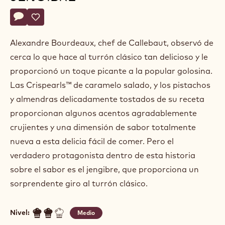
Actions
Escriba un comentario
- Crispearls y turrón de jengibre
Guardar
- Crispearls y turrón de jengibre
Alexandre Bourdeaux, chef de Callebaut, observó de
cerca lo que hace al turrón clásico tan delicioso y le
proporcionó un toque picante a la popular golosina.
Las Crispearls™ de caramelo salado, y los pistachos
y almendras delicadamente tostados de su receta
proporcionan algunos acentos agradablemente
crujientes y una dimensión de sabor totalmente
nueva a esta delicia fácil de comer. Pero el
verdadero protagonista dentro de esta historia
sobre el sabor es el jengibre, que proporciona un
sorprendente giro al turrón clásico.
Nivel:
Medio