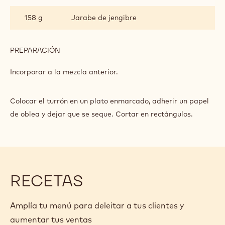
158 g
Jarabe de jengibre
PREPARACIÓN
:
CRISPEARLS
Y
Incorporar a la mezcla anterior.
TURRÓN
DE
JENGIBRE
Colocar el turrón en un plato enmarcado, adherir un papel
de oblea y dejar que se seque. Cortar en rectángulos.
RECETAS
Amplía tu menú para deleitar a tus clientes y
aumentar tus ventas