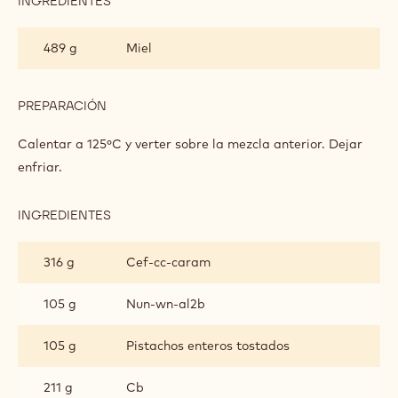
INGREDIENTES
:
CRISPEARLS
Y
489 g
Miel
TURRÓN
DE
JENGIBRE
PREPARACIÓN
:
CRISPEARLS
Y
Calentar a 125ºC y verter sobre la mezcla anterior. Dejar
TURRÓN
enfriar.
DE
JENGIBRE
INGREDIENTES
:
CRISPEARLS
Y
316 g
Cef-cc-caram
TURRÓN
DE
JENGIBRE
105 g
Nun-wn-al2b
105 g
Pistachos enteros tostados
211 g
Cb